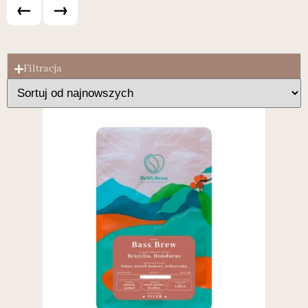
←
→
Filtracja