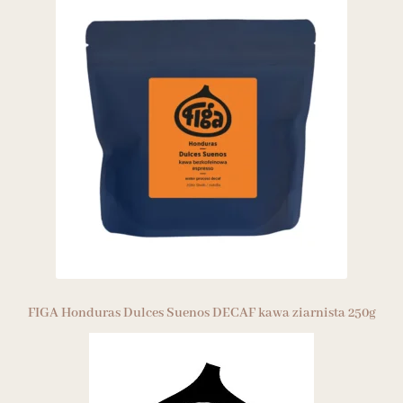
FIGA Honduras Dulces Suenos DECAF kawa ziarnista 250g