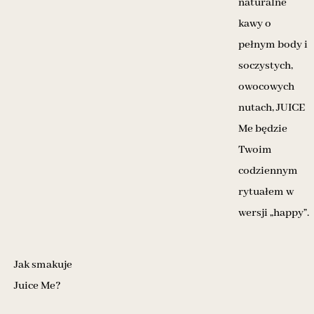
naturalne
kawy o
pełnym body i
soczystych,
owocowych
nutach, JUICE
Me będzie
Twoim
codziennym
rytuałem w
wersji „happy”.
Jak smakuje
Juice Me?