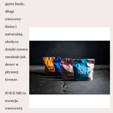
gęste body,
długi
owocowy
finisz i
naturalną
słodycz,
dzięki czemu
smakuje jak
deser w
płynnej
formie.
JUICE ME to
esencja
owocowej