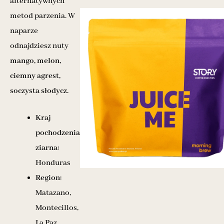
alternatywnych
metod parzenia. W
naparze
odnajdziesz nuty
mango, melon,
ciemny agrest,
soczysta słodycz.
Kraj
pochodzenia
ziarna:
Honduras
Region:
Matazano,
Montecillos,
La Paz