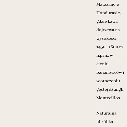
Matazano w
Hondurasie,
gdzie kawa
dojrzewa na
wysokości
1450–1600 m
n.p.m., w
cieniu
bananowców i
w otoczeniu
gęstej dżungli
Montecillos.
Naturalna
obróbka