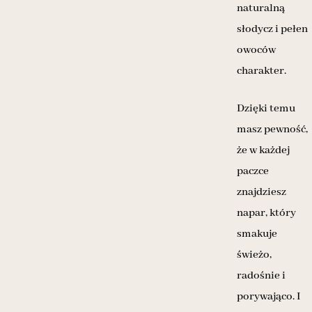
naturalną
słodycz i pełen
owoców
charakter.
Dzięki temu
masz pewność,
że w każdej
paczce
znajdziesz
napar, który
smakuje
świeżo,
radośnie i
porywająco. I