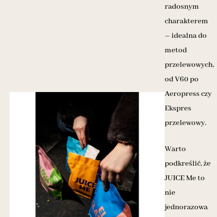
radosnym
charakterem
– idealna do
metod
przelewowych,
od V60 po
Aeropress czy
Ekspres
przelewowy.
Warto
podkreślić, że
JUICE Me to
nie
jednorazowa