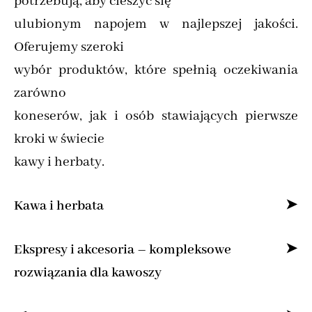
potrzebują, aby cieszyć się
ulubionym napojem w najlepszej jakości.
Oferujemy szeroki
wybór produktów, które spełnią oczekiwania
zarówno
koneserów, jak i osób stawiających pierwsze
kroki w świecie
kawy i herbaty.
Kawa i herbata
Specjalizujemy się w sprzedaży kawy ziarnistej
Ekspresy i akcesoria – kompleksowe
i mielonej online,
rozwiązania dla kawoszy
dostarczając produkty od najlepszych marek z