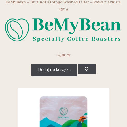
BeMyBean – Burundi Kibingo Washed Filter – kawa ziarnista
250 g
64.00
zł
Dodaj do koszyka