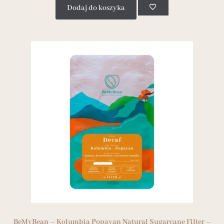
Dodaj do koszyka
BeMyBean – Kolumbia Popayan Natural Sugarcane Filter –