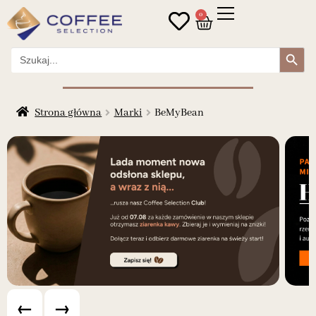
0
Search Button
Search
for:
Strona główna
Marki
BeMyBean
←
→