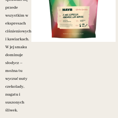
przede
wszystkim w
ekspresach
ciśnieniowych
i kawiarkach.
W jej smaku
dominuje
słodycz –
można tu
wyczuć nuty
czekolady,
nugatu i
suszonych
śliwek.