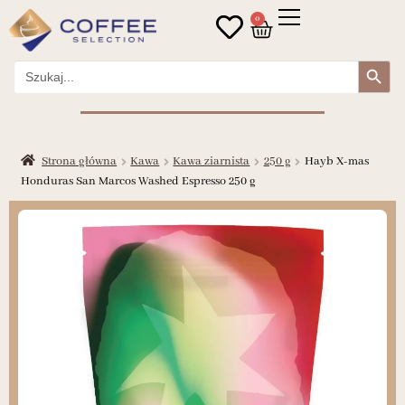
0
Search Button
Search
for:
Strona główna
Kawa
Kawa ziarnista
250 g
Hayb X-mas
Honduras San Marcos Washed Espresso 250 g