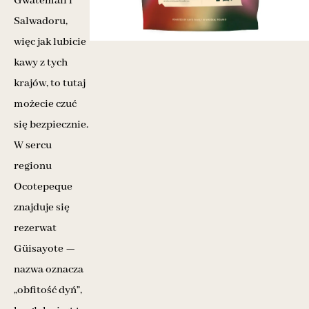
Gwatemali i
Salwadoru,
więc jak lubicie
kawy z tych
krajów, to tutaj
możecie czuć
się bezpiecznie.
W sercu
regionu
Ocotepeque
znajduje się
rezerwat
Güisayote —
nazwa oznacza
„obfitość dyń”,