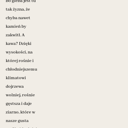
bo gleba jest tu
tak żyzna, że
chyba nawet
kamień by
zakwitł. A
kawa? Dzięki
wysokości, na
której rośnie i
chłodniejszemu
klimatowi
dojrzewa
wolniej, rośnie
gęstsza i daje
ziarno, które w
nasze gusta