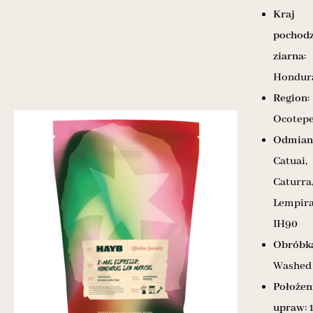
Kraj
pochodz
ziarna
:
Hondur
Region
:
Ocotep
Odmian
Catuai,
Caturra
Lempira
IH90
Obróbk
Washed
Położen
upraw
: