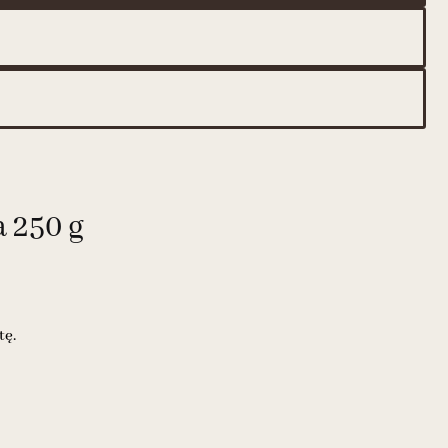
 250 g
tę.