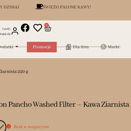
Y DZISIAJ
ŚWIEŻO PALONE KAWY!
0
Cześć,
loguj się
odatki
Promocje
Dla firm
Marki
arnista 250 g
 Pancho Washed Filter – Kawa Ziarnista
Brak w magazynie