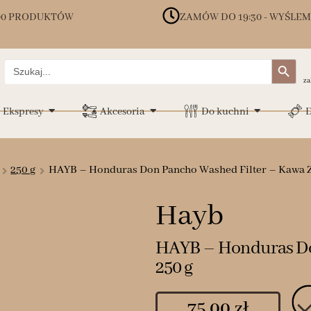
00 PRODUKTÓW
ZAMÓW DO 19:30 - WYŚLEM
Search Button
Search
for:
za
Ekspresy
Akcesoria
Do kuchni
D
250 g
HAYB – Honduras Don Pancho Washed Filter – Kawa Zi
Hayb
HAYB – Honduras Don
250 g
75.00
zł