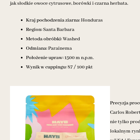
jak słodkie owoce cytrusowe, borówki i czarna herbata.
Kraj pochodzenia ziarna:
Honduras
Region:
Santa Barbara
Metoda obróbki:
Washed
Odmiana:
Parainema
Położenie upraw:
1500 m n.p.m.
Wynik w cuppingu:
87 / 100 pkt
Precyzja proc
Carlos Robert
nie tylko pro
lokalnym rynk