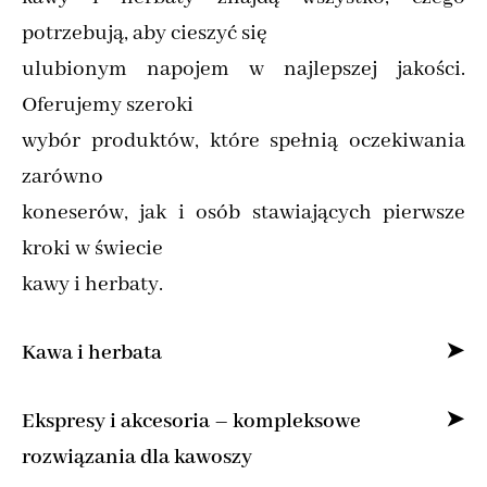
potrzebują, aby cieszyć się
ulubionym napojem w najlepszej jakości.
Oferujemy szeroki
wybór produktów, które spełnią oczekiwania
zarówno
koneserów, jak i osób stawiających pierwsze
kroki w świecie
kawy i herbaty.
Kawa i herbata
Specjalizujemy się w sprzedaży kawy ziarnistej
Ekspresy i akcesoria – kompleksowe
i mielonej online,
rozwiązania dla kawoszy