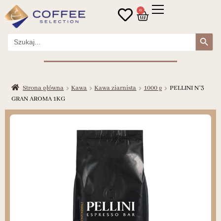
0
Search Button
Search
for:
Strona główna
Kawa
Kawa ziarnista
1000 g
PELLINI N°3
GRAN AROMA 1KG