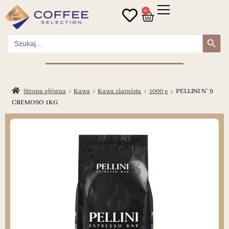
0
Search Button
Search
for:
Strona główna
Kawa
Kawa ziarnista
1000 g
PELLINI N° 9
CREMOSO 1KG