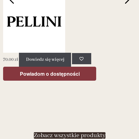
70.00
zł
Dowiedz się więcej
5
Powiadom o dostępności
Zobacz wszystkie produkty