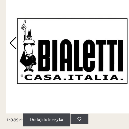
189.99
zł
Dodaj do koszyka