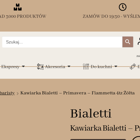
AD 3000 PRODUKTÓW
ZAMÓW DO 19:30 - WYŚLEM
Search Button
Search
for:
za
Ekspresy
Akcesoria
Do kuchni
D
baristy
Kawiarka Bialetti – Primavera – Fiammetta 4tz Żółta
Bialetti
Kawiarka Bialetti – 