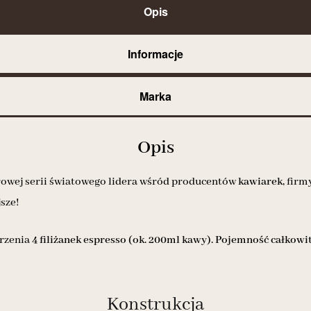
Opis
Informacje
Marka
Opis
orowej serii światowego lidera wśród producentów
kawiarek,
firm
sze!
arzenia
4 filiżanek espresso
(ok. 200ml kawy). Pojemność całkowit
Konstrukcja