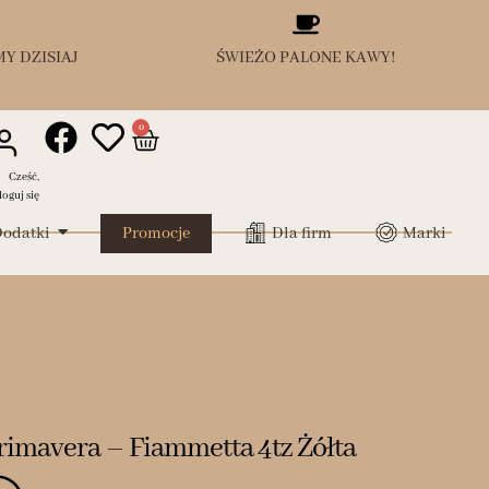
Y DZISIAJ
ŚWIEŻO PALONE KAWY!
0
Cześć,
loguj się
odatki
Promocje
Dla firm
Marki
Primavera – Fiammetta 4tz Żółta