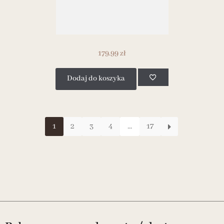
179.99
zł
Dodaj do koszyka
1
2
3
4
...
17