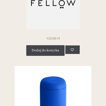
159.99
zł
Dodaj do koszyka