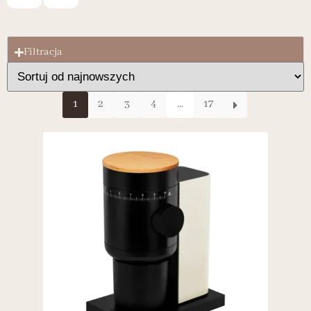
Filtracja
1
2
3
4
...
17