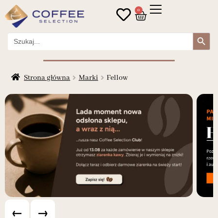
0
Search Button
Search
for:
Strona główna
Marki
Fellow
←
→