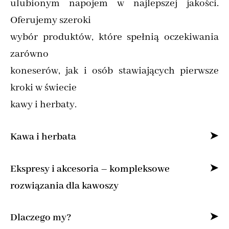
ulubionym napojem w najlepszej jakości.
Oferujemy szeroki
wybór produktów, które spełnią oczekiwania
zarówno
koneserów, jak i osób stawiających pierwsze
kroki w świecie
kawy i herbaty.
Kawa i herbata
Specjalizujemy się w sprzedaży kawy ziarnistej
Ekspresy i akcesoria – kompleksowe
i mielonej online,
rozwiązania dla kawoszy
dostarczając produkty od najlepszych marek z
Dla osób, które pragną cieszyć się kawą jak z
Dlaczego my?
całego świata.