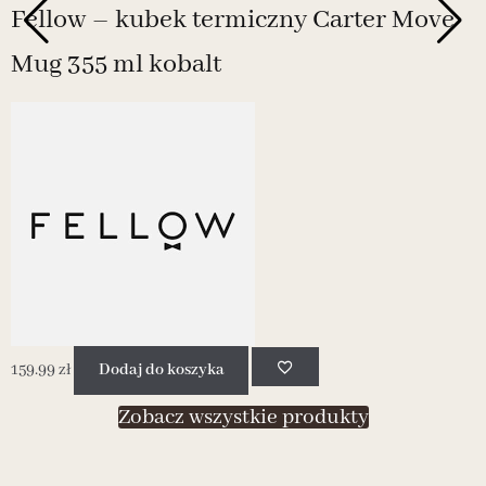
Fellow – kubek termiczny Carter Move
Mug 355 ml kobalt
159.99
zł
Dodaj do koszyka
1
Zobacz wszystkie produkty