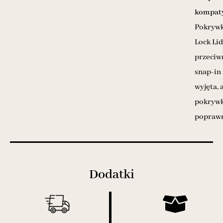
kompaty
Pokrywk
Lock Li
przeciw
snap-in
wyjęta, 
pokrywk
poprawn
Dodatki