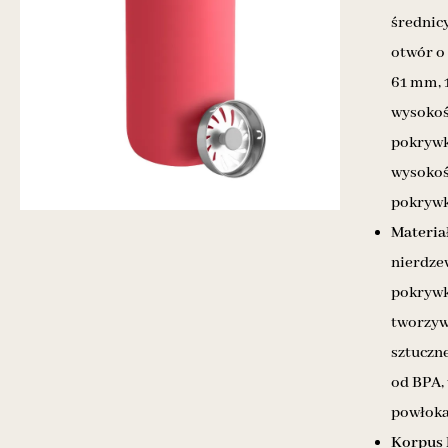
średnic
otwór o
61 mm, 
wysokoś
pokrywk
wysokoś
pokrywk
Materia
nierdze
pokrywk
tworzy
sztuczn
od BPA,
powłoka
Korpus 