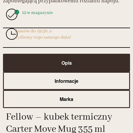
zapobiegającą przypadkowemu rozlaniu napoju.
12 w magazynie
Zamów do 19:30, a
wyślemy tego samego dnia!
Opis
Informacje
Marka
Fellow – kubek termiczny
Carter Move Mug 355 ml