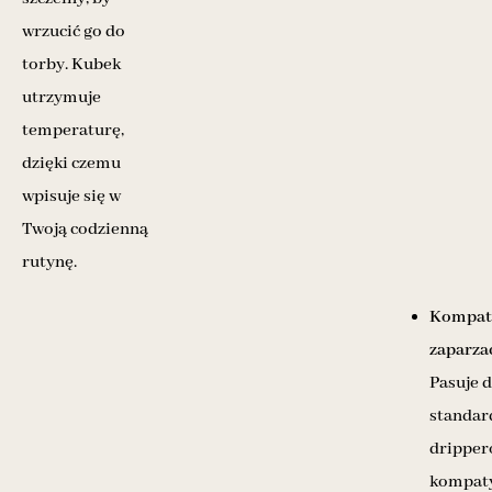
wrzucić go do
torby. Kubek
utrzymuje
temperaturę,
dzięki czemu
wpisuje się w
Twoją codzienną
rutynę.
Kompaty
zaparza
Pasuje 
standa
dripperó
kompaty