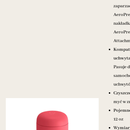
zaparz
AeroPre
nakładk
AeroPre
Attach
Kompaty
uchwyta
Pasuje 
samoch
uchwytó
Czyszcz
myć w 
Pojemno
12 oz
Wymiar