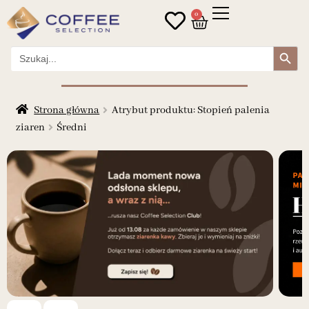
0
Search Button
Search
for:
Strona główna
Atrybut produktu: Stopień palenia
ziaren
Średni