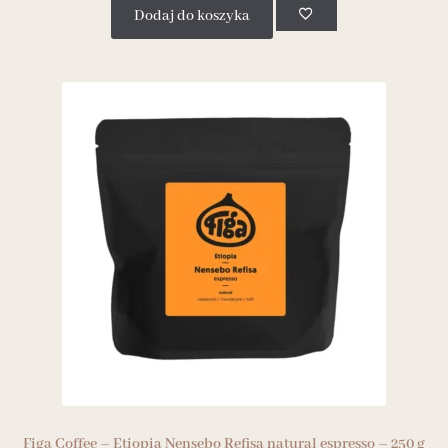
Dodaj do koszyka
Figa Coffee – Etiopia Nensebo Refisa natural espresso – 250 g