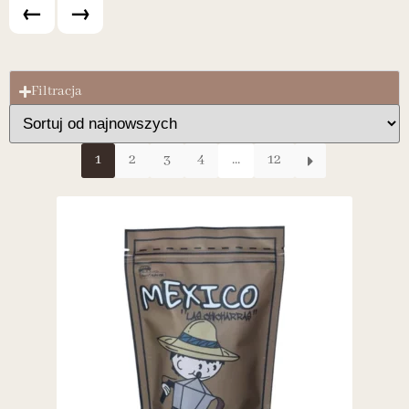
←
→
Filtracja
1
2
3
4
...
12