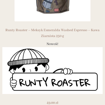
Runty Roaster – Meksyk Esmeralda Washed Espresso – Kawa
Ziarnista 250 g
Nowość
49.00
zł