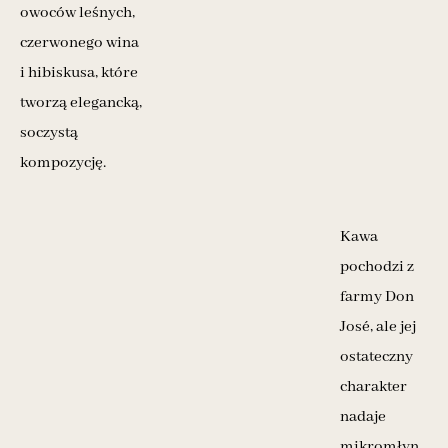
owoców leśnych,
czerwonego wina
i hibiskusa, które
tworzą elegancką,
soczystą
kompozycję.
Kawa
pochodzi z
farmy Don
José, ale jej
ostateczny
charakter
nadaje
mikromłyn