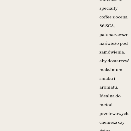
specialty
coffee z oceną
86 SCA,
palona zawsze
na świeżo pod
zamówienia,
aby dostarczyć
maksimum
smaku i
aromatu.
Idealna do
metod
przelewowych,
chemexa czy