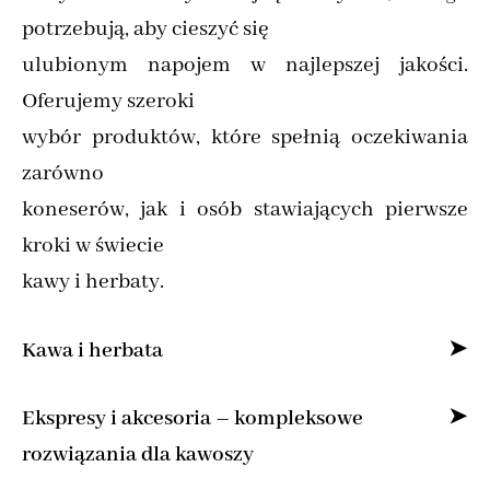
potrzebują, aby cieszyć się
ulubionym napojem w najlepszej jakości.
Oferujemy szeroki
wybór produktów, które spełnią oczekiwania
zarówno
koneserów, jak i osób stawiających pierwsze
kroki w świecie
kawy i herbaty.
Kawa i herbata
Specjalizujemy się w sprzedaży kawy ziarnistej
Ekspresy i akcesoria – kompleksowe
i mielonej online,
rozwiązania dla kawoszy