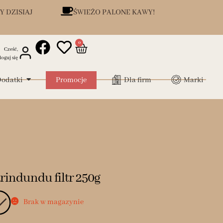
Y DZISIAJ
ŚWIEŻO PALONE KAWY!
0
Cześć,
loguj się
odatki
Promocje
Dla firm
Marki
rindundu filtr 250g
Brak w magazynie