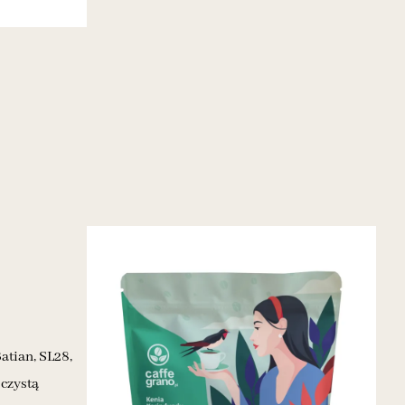
atian, SL28,
oczystą