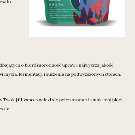
rmelu.
dbających o bioróżnorodność upraw i najwyższą jakość
i mycia, fermentacji i suszenia na podwyższonych stołach,
Twojej filiżance znalazł się pełen aromat i smak kenijskiej
ssie.