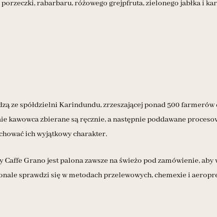
 porzeczki, rabarbaru, różowego grejpfruta, zielonego jabłka i ka
zą ze spółdzielni Karindundu, zrzeszającej ponad 500 farmerów 
ie kawowca zbierane są ręcznie, a następnie poddawane procesow
chować ich wyjątkowy charakter.
y Caffe Grano jest palona zawsze na świeżo pod zamówienie, aby w 
onale sprawdzi się w metodach przelewowych, chemexie i aeropre