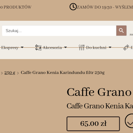
00 PRODUKTÓW
ZAMÓW DO 19:30 - WYŚLEM
Search Button
Search
for:
za
Ekspresy
Akcesoria
Do kuchni
D
250 g
Caffe Grano Kenia Karindundu filtr 250g
Caffe Grano
Caffe Grano Kenia Ka
65.00
zł