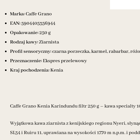
Marka:
Caffe Grano
EAN:
5904405356944
Opakowanie:
250 g
Rodzaj kawy:
Ziarnista
Profil sensoryczny:
czarna porzeczka, karmel, rabarbar, różo
Przeznaczenie:
Ekspres przelewowy
Kraj pochodzenia:
Kenia
Caffe Grano Kenia Karindundu filtr 250 g – kawa specialty 
Wyjątkowa kawa ziarnista z kenijskiego regionu Nyeri, słyn
SL34 i Ruiru 11, uprawiana na wysokości 1770 m n.p.m. i pod