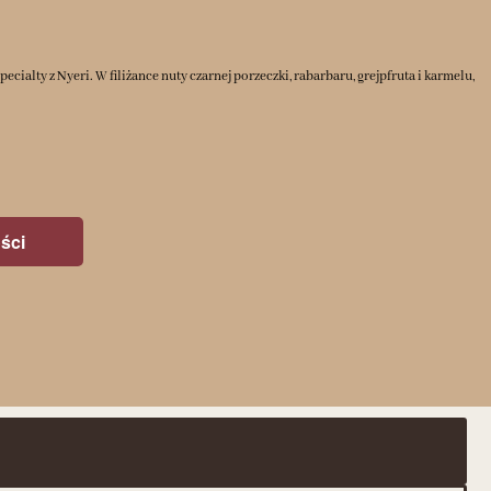
cialty z Nyeri. W filiżance nuty czarnej porzeczki, rabarbaru, grejpfruta i karmelu,
ści