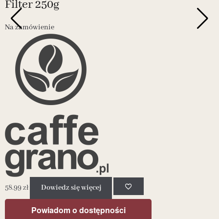
Filter 250g
Na zamówienie
3
58.99
zł
Dowiedz się więcej
Powiadom o dostępności