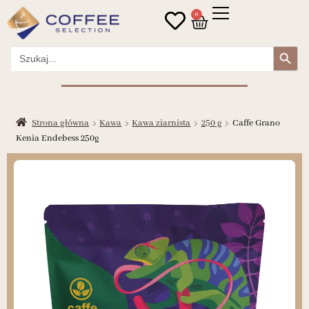
0
Search Button
Search
for:
Strona główna
Kawa
Kawa ziarnista
250 g
Caffe Grano
Kenia Endebess 250g