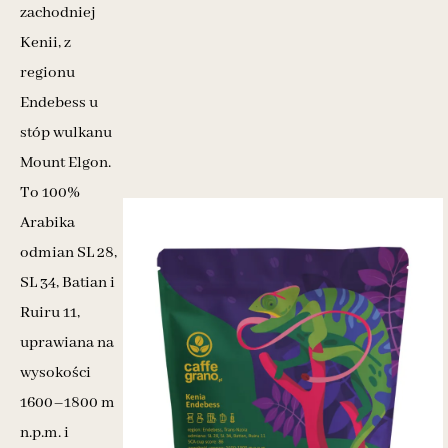
zachodniej
Kenii, z
regionu
Endebess u
stóp wulkanu
Mount Elgon.
To 100%
Arabika
odmian SL 28,
SL 34, Batian i
Ruiru 11,
uprawiana na
wysokości
1600–1800 m
n.p.m. i