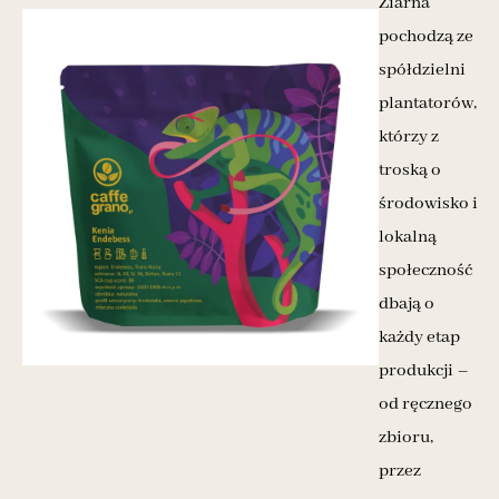
Ziarna
pochodzą ze
spółdzielni
plantatorów,
którzy z
troską o
środowisko i
lokalną
społeczność
dbają o
każdy etap
produkcji –
od ręcznego
zbioru,
przez