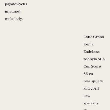
jagodowych i
mlecznej
czekolady.
Caffe Grano
Kenia
Endebess
zdobyła SCA
Cup Score
86, co
plasuje ją w
kategorii
kaw
specialty.