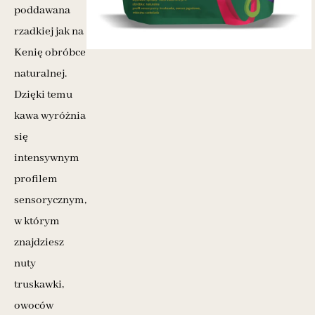
poddawana
rzadkiej jak na
Kenię obróbce
naturalnej.
Dzięki temu
kawa wyróżnia
się
intensywnym
profilem
sensorycznym,
w którym
znajdziesz
nuty
truskawki,
owoców