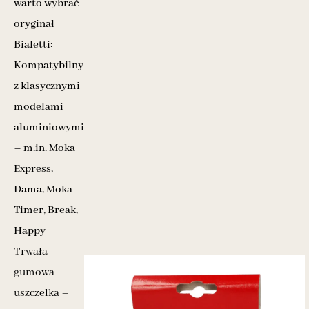
warto wybrać
oryginał
Bialetti:
Kompatybilny
z klasycznymi
modelami
aluminiowymi
– m.in. Moka
Express,
Dama, Moka
Timer, Break,
Happy
Trwała
gumowa
uszczelka –