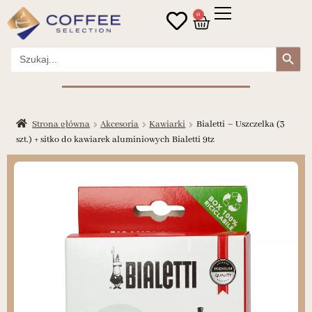
0
Search Button
Search
for:
Strona główna
Akcesoria
Kawiarki
Bialetti – Uszczelka (3
szt.) + sitko do kawiarek aluminiowych Bialetti 9tz