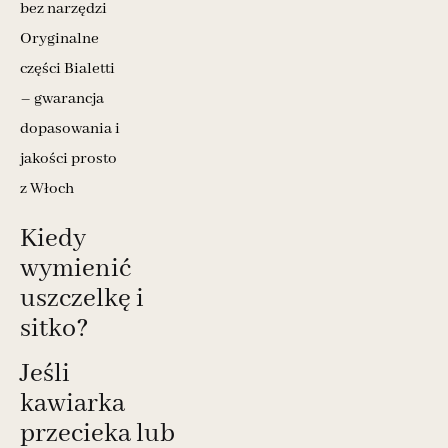
bez narzędzi
Oryginalne
części Bialetti
– gwarancja
dopasowania i
jakości prosto
z Włoch
Kiedy
wymienić
uszczelkę i
sitko?
Jeśli
kawiarka
przecieka lub