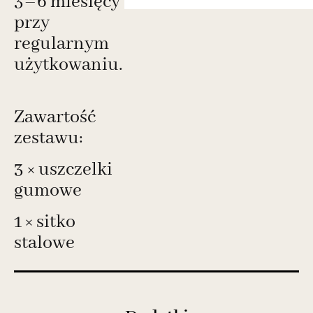
3–6 miesięcy
przy
regularnym
użytkowaniu.
Zawartość
zestawu:
3 × uszczelki
gumowe
1 × sitko
stalowe