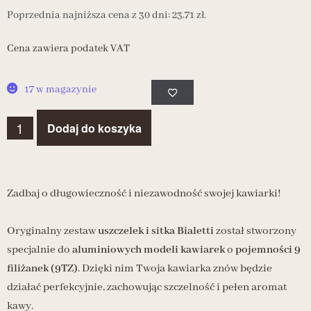
Poprzednia najniższa cena z 30 dni:
23.71
zł
.
Cena zawiera podatek VAT
17 w magazynie
Dodaj do koszyka
Zadbaj o długowieczność i niezawodność swojej kawiarki!
Oryginalny zestaw
uszczelek i sitka Bialetti
został stworzony
specjalnie do
aluminiowych modeli kawiarek
o
pojemności
9
filiżanek (9TZ
)
. Dzięki nim Twoja kawiarka znów będzie
działać perfekcyjnie, zachowując szczelność i pełen aromat
kawy.