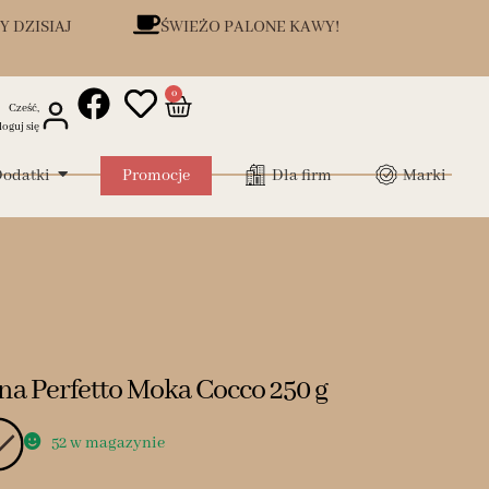
Y DZISIAJ
ŚWIEŻO PALONE KAWY!
0
Cześć,
loguj się
odatki
Promocje
Dla firm
Marki
ona Perfetto Moka Cocco 250 g
52 w magazynie