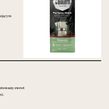
lającym
towany zwrot
ni.