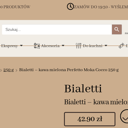
00 PRODUKTÓW
ZAMÓW DO 19:30 - WYŚLEM
Search Button
Search
for:
za
Ekspresy
Akcesoria
Do kuchni
D
250 g
Bialetti – kawa mielona Perfetto Moka Cocco 250 g
Bialetti
Bialetti – kawa miel
42.90
zł