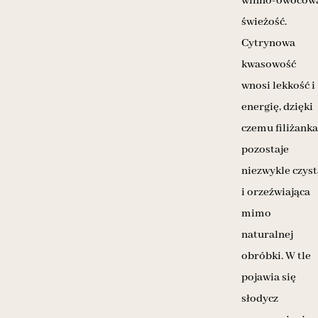
winno-owocow
świeżość.
Cytrynowa
kwasowość
wnosi lekkość i
energię, dzięki
czemu filiżanka
pozostaje
niezwykle czyst
i orzeźwiająca
mimo
naturalnej
obróbki. W tle
pojawia się
słodycz