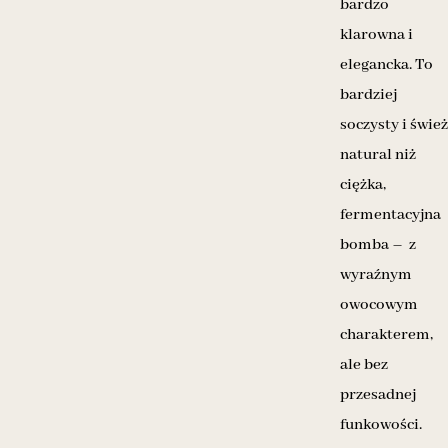
bardzo
klarowna i
elegancka. To
bardziej
soczysty i świe
natural niż
ciężka,
fermentacyjna
bomba – z
wyraźnym
owocowym
charakterem,
ale bez
przesadnej
funkowości.