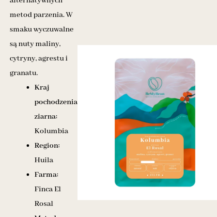
alternatywnych
metod parzenia. W
smaku wyczuwalne
są nuty maliny,
cytryny, agrestu i
granatu.
Kraj
pochodzenia
ziarna:
Kolumbia
Region:
Huila
Farma:
Finca El
Rosal