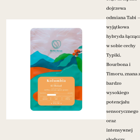
dojrzewa
odmiana Tabi 
wyjątkowa
hybryda łącząc
w sobie cechy
Typiki,
Bourbona i
Timoru, znana 
bardzo
wysokiego
potencjału
sensorycznego
oraz
intensywnej
słodyczy.