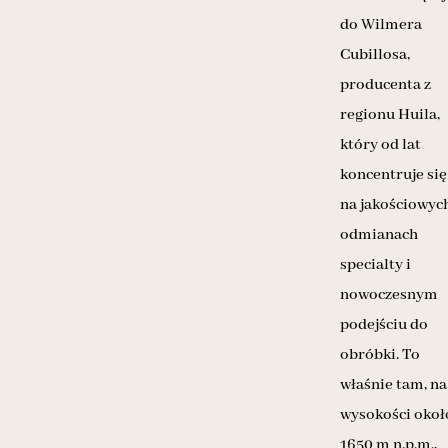
do Wilmera
Cubillosa,
producenta z
regionu Huila,
który od lat
koncentruje się
na jakościowyc
odmianach
specialty i
nowoczesnym
podejściu do
obróbki. To
właśnie tam, na
wysokości okoł
1650 m n.p.m.,