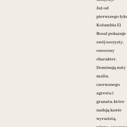
Już od
pierwszego łyk
Kolumbia El
Rosal pokazuje
swój soczysty,
owocowy
charakter.
Dominują nuty
malin,
czerwonego
agrestu i
granatu, które
nadają kawie
wyrazistą,