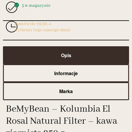
5 w magazynie
Zamów do 19:30, a
wyślemy tego samego dnia!
Opis
Informacje
Marka
BeMyBean – Kolumbia El
Rosal Natural Filter – kawa