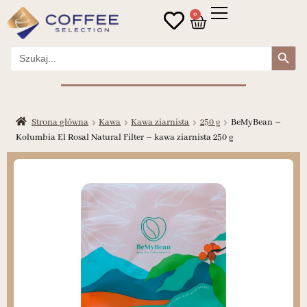
0
Search Button
Search
for:
Strona główna
Kawa
Kawa ziarnista
250 g
BeMyBean –
Kolumbia El Rosal Natural Filter – kawa ziarnista 250 g