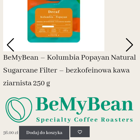
BeMyBean – Kolumbia Popayan Natural
Sugarcane Filter – bezkofeinowa kawa
ziarnista 250 g
4
56.00
zł
Dodaj do koszyka