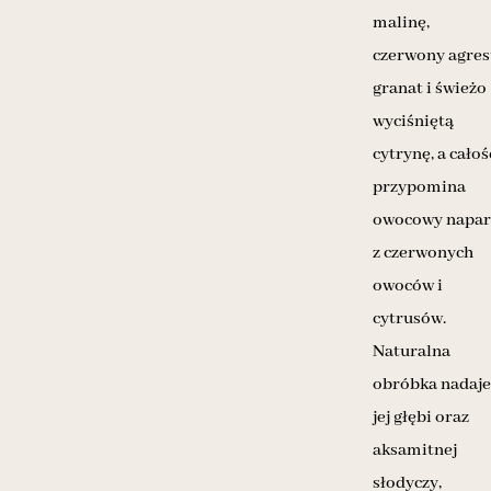
malinę,
czerwony agres
granat i świeżo
wyciśniętą
cytrynę, a całoś
przypomina
owocowy napar
z czerwonych
owoców i
cytrusów.
Naturalna
obróbka nadaje
jej głębi oraz
aksamitnej
słodyczy,