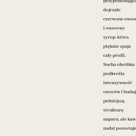
przypominając
dojrzałe
czerwone owoc
i owocowy
syrop, która
pięknie spaja
cały profil.
Sucha obróbka
podkreśla
intensywność
owoców i buduj
pełniejszą
strukturę
naparu, ale kaw
nadal pozostaj