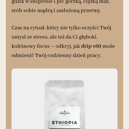
guzik w ekspresie i pić gorzką, ciężką maź,
zrób sobie mądrą i zasłużoną przerwę.
Czas na rytuał, który nie tylko oczyści Twój
umysł ze stresu, ale też da Ci głęboki,
kofeinowy focus – odkryj, jak
drip v60
może
odmienić Twój codzienny dzień pracy.