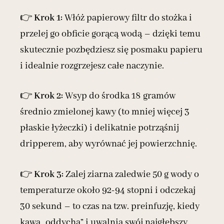
👉
Krok 1:
Włóż papierowy filtr do stożka i
przelej go obficie gorącą wodą – dzięki temu
skutecznie pozbędziesz się posmaku papieru
i idealnie rozgrzejesz całe naczynie.
👉
Krok 2:
Wsyp do środka 18 gramów
średnio zmielonej kawy (to mniej więcej 3
płaskie łyżeczki) i delikatnie potrząśnij
dripperem, aby wyrównać jej powierzchnię.
👉
Krok 3:
Zalej ziarna zaledwie 50 g wody o
temperaturze około 92-94 stopni i odczekaj
30 sekund – to czas na tzw. preinfuzję, kiedy
kawa „oddycha” i uwalnia swój najgłębszy