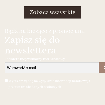
Zobacz wszystkie
Bądź na bieżąco z promocjami
Zapisz się do
newslettera
i odbierz indywidualny kod rabatowy
Wyrażam zgodę na wysyłanie informacji handlowej i
przetwarzanie danych osobowych