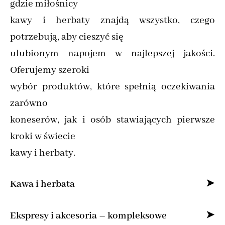
gdzie miłośnicy
kawy i herbaty znajdą wszystko, czego
potrzebują, aby cieszyć się
ulubionym napojem w najlepszej jakości.
Oferujemy szeroki
wybór produktów, które spełnią oczekiwania
zarówno
koneserów, jak i osób stawiających pierwsze
kroki w świecie
kawy i herbaty.
Kawa i herbata
Specjalizujemy się w sprzedaży kawy ziarnistej
Ekspresy i akcesoria – kompleksowe