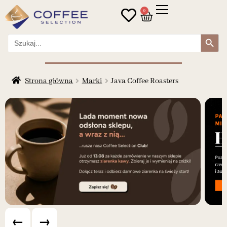
0
Search Button
Search
for:
Strona główna
Marki
Java Coffee Roasters
←
→