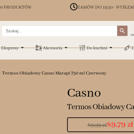
00 PRODUKTÓW
ZAMÓW DO 19:30 - WYŚLEM
Search Button
Search
for:
za
Ekspresy
Akcesoria
Do kuchni
D
Termos Obiadowy Casno Marapi 750 ml Czerwony
Casno
Termos Obiadowy Ca
89.79
zł
89.99
zł