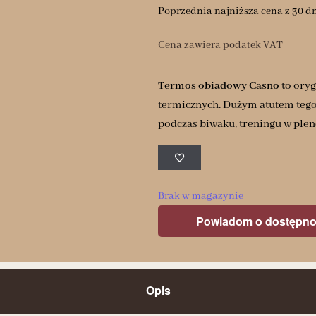
Poprzednia najniższa cena z 30 d
Cena zawiera podatek VAT
Termos obiadowy Casno
to oryg
termicznych. Dużym atutem tego
podczas biwaku, treningu w plene
Brak w magazynie
Powiadom o dostępno
Opis