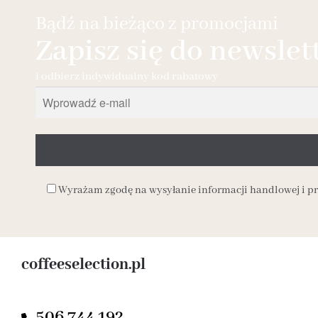
Bądź na bieżąco z promocjami
Zapisz się do newslet
i odbierz indywidualny kod rabatowy
Wyrażam zgodę na wysyłanie informacji handlowej i 
coffeeselection.pl
506 744 192