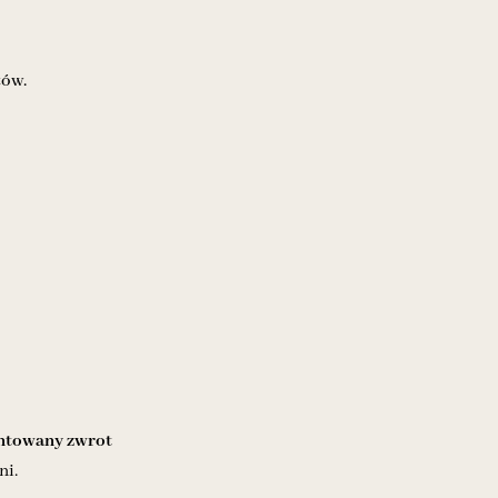
tów.
towany zwrot
ni.