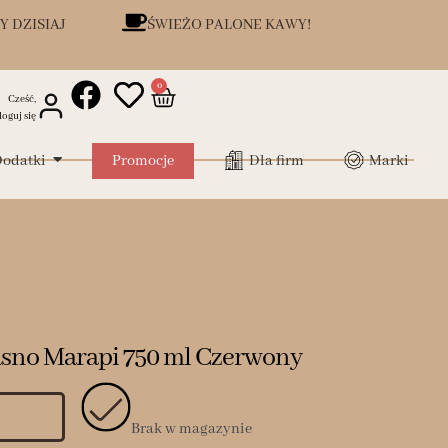
Y DZISIAJ
ŚWIEŻO PALONE KAWY!
0
Cześć,
loguj się
odatki
Promocje
Dla firm
Marki
sno Marapi 750 ml Czerwony
Brak w magazynie