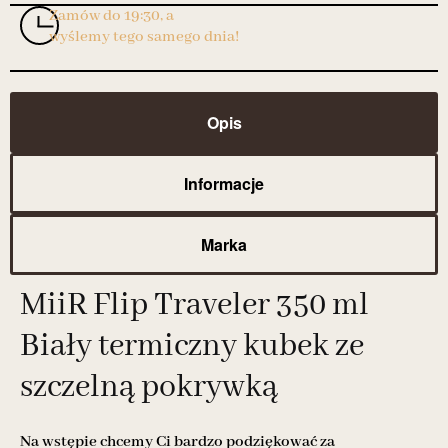
Zamów do 19:30, a
wyślemy tego samego dnia!
Opis
Informacje
Marka
MiiR Flip Traveler 350 ml
Biały termiczny kubek ze
szczelną pokrywką
Na wstępie chcemy Ci bardzo podziękować za