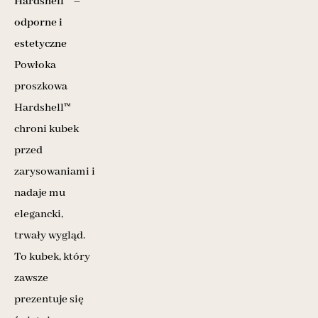
Hardshell™ –
odporne i
estetyczne
Powłoka
proszkowa
Hardshell™
chroni kubek
przed
zarysowaniami i
nadaje mu
elegancki,
trwały wygląd.
To kubek, który
zawsze
prezentuje się