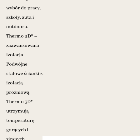
wybór do pracy,
szkoły, auta i
outdooru.
Thermo 3D® –
zaawansowana
izolacja
Podwójne
stalowe ścianki z
izolacją
próżniową
Thermo 3D®
utrzymują
temperaturę
gorących i
zimnych