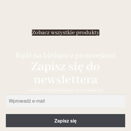
Zobacz wszystkie produkty
Bądź na bieżąco z promocjami
Zapisz się do
newslettera
i odbierz indywidualny kod rabatowy