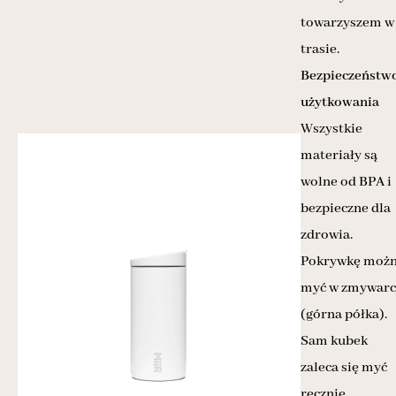
towarzyszem w
trasie.
Bezpieczeństw
użytkowania
Wszystkie
materiały są
wolne od BPA i
bezpieczne dla
zdrowia.
Pokrywkę moż
myć w zmywarc
(górna półka).
Sam kubek
zaleca się myć
ręcznie.