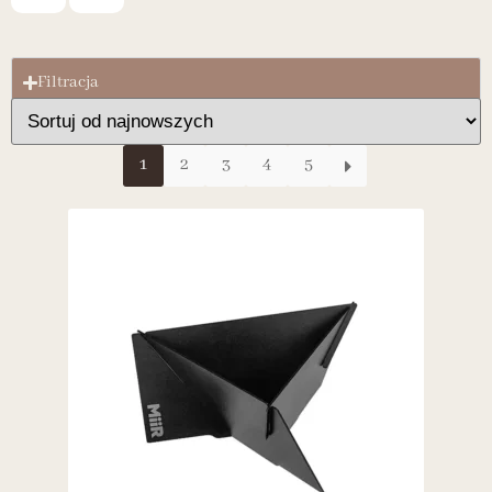
Filtracja
1
2
3
4
5