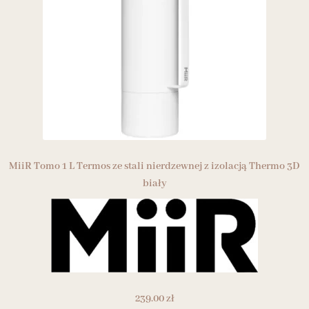
MiiR Tomo 1 L Termos ze stali nierdzewnej z izolacją Thermo 3D
biały
239.00
zł