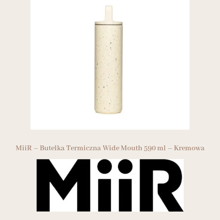
MiiR – Butelka Termiczna Wide Mouth 590 ml – Kremowa