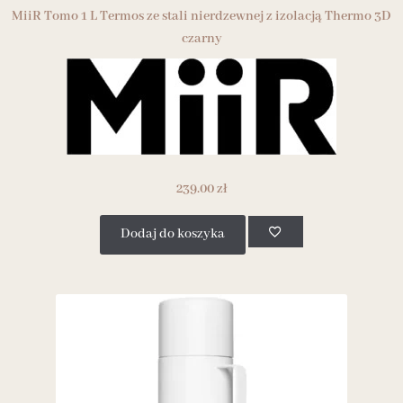
MiiR Tomo 1 L Termos ze stali nierdzewnej z izolacją Thermo 3D
czarny
239.00
zł
Dodaj do koszyka