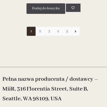
Dodaj do koszyka
1
2
3
4
5
Pełna nazwa producenta / dostawcy –
MiiR, 316 Florentia Street, Suite B,
Seattle, WA 98109, USA