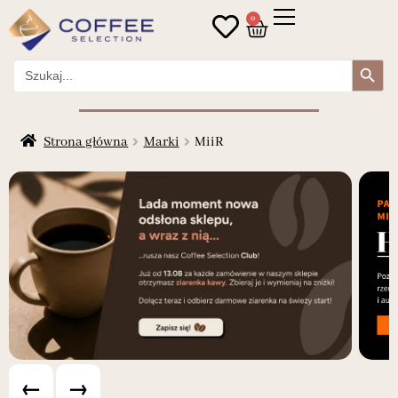
0
Search Button
Search
for:
Strona główna
Marki
MiiR
←
→