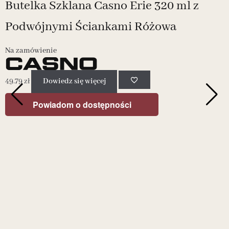
Butelka Szklana Casno Erie 320 ml z
Podwójnymi Ściankami Różowa
Na zamówienie
-
6
49.79
zł
Dowiedz się więcej
P
Powiadom o dostępności