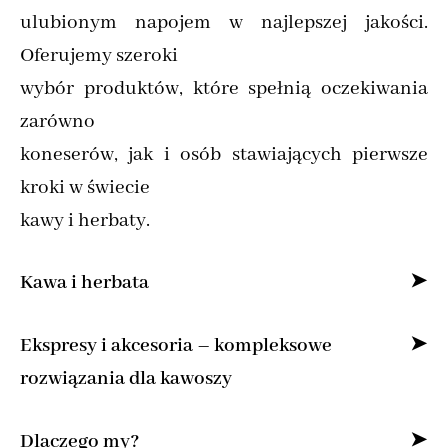
ulubionym napojem w najlepszej jakości.
Oferujemy szeroki
wybór produktów, które spełnią oczekiwania
zarówno
koneserów, jak i osób stawiających pierwsze
kroki w świecie
kawy i herbaty.
Kawa i herbata
Specjalizujemy się w sprzedaży kawy ziarnistej
Ekspresy i akcesoria – kompleksowe
i mielonej online,
rozwiązania dla kawoszy
dostarczając produkty od najlepszych marek z
Dla osób, które pragną cieszyć się kawą jak z
Dlaczego my?
całego świata.