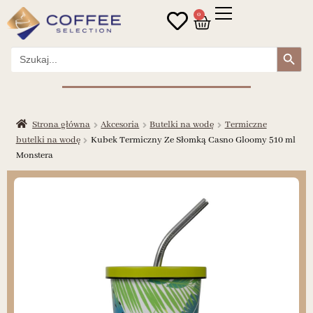
0
Search Button
Search
for:
Strona główna
Akcesoria
Butelki na wodę
Termiczne
butelki na wodę
Kubek Termiczny Ze Słomką Casno Gloomy 510 ml
Monstera