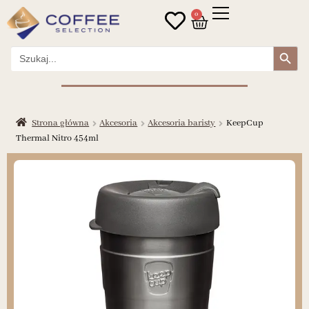
0
Search Button
Search
for:
Strona główna
Akcesoria
Akcesoria baristy
KeepCup
Thermal Nitro 454ml