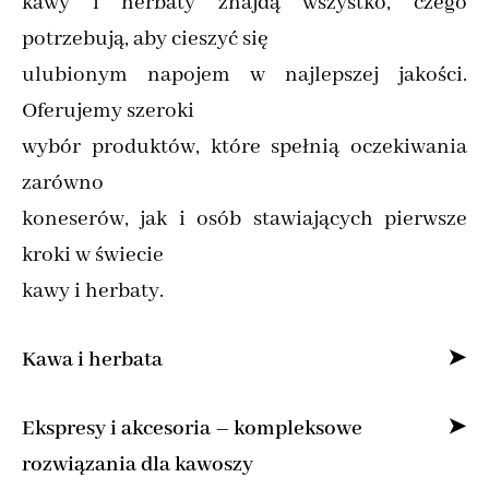
kawy i herbaty znajdą wszystko, czego
potrzebują, aby cieszyć się
ulubionym napojem w najlepszej jakości.
Oferujemy szeroki
wybór produktów, które spełnią oczekiwania
zarówno
koneserów, jak i osób stawiających pierwsze
kroki w świecie
kawy i herbaty.
Kawa i herbata
Specjalizujemy się w sprzedaży kawy ziarnistej
Ekspresy i akcesoria – kompleksowe
i mielonej online,
rozwiązania dla kawoszy