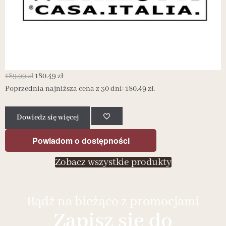
1
189.99
zł
180.49
zł
Poprzednia najniższa cena z 30 dni:
180.49
zł
.
Dowiedz się więcej
Powiadom o dostępności
Zobacz wszystkie produkty
Bądź na bieżąco z promocjami
Zapisz się do