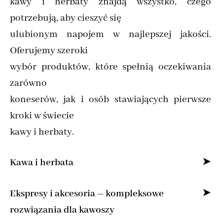
kawy i herbaty znajdą wszystko, czego
potrzebują, aby cieszyć się
ulubionym napojem w najlepszej jakości.
Oferujemy szeroki
wybór produktów, które spełnią oczekiwania
zarówno
koneserów, jak i osób stawiających pierwsze
kroki w świecie
kawy i herbaty.
Kawa i herbata
Specjalizujemy się w sprzedaży kawy ziarnistej
Ekspresy i akcesoria – kompleksowe
i mielonej online,
rozwiązania dla kawoszy