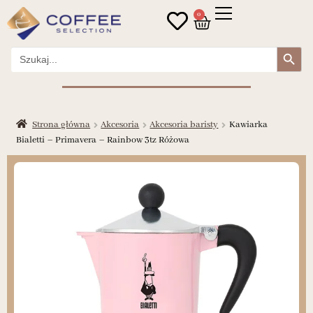
0
Search Button
Search
for:
Strona główna
Akcesoria
Akcesoria baristy
Kawiarka
Bialetti – Primavera – Rainbow 3tz Różowa