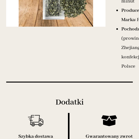
minut
Produce
Marka:
P
Pochodz
(prowin
Zhejiang
konfekc
Polsce
Dodatki
Szybka dostawa
Gwarantowany zwrot