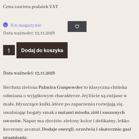
Cena zawiera podatek VAT
6 w magazynie
Data ważności: 13.11.2028
Dodaj do koszyka
Data ważności: 13.11.2028
Herbata zielona
Palmira Gunpowder
to klasyczna chińska
odmiana o wyjątkowym charakterze. Jej liście są zwijane w
małe, błyszczące kulki, które po zaparzeniu rozwijają się,
uwalniając bogaty smak z
nutami miodu, ziół i suszonych
owoców.
Napar ma złocisto-zielony kolor i delikatny, lekko
korzenny aromat.
Dodaje energii, orzeźwia i skutecznie gasi
pragnienie
.