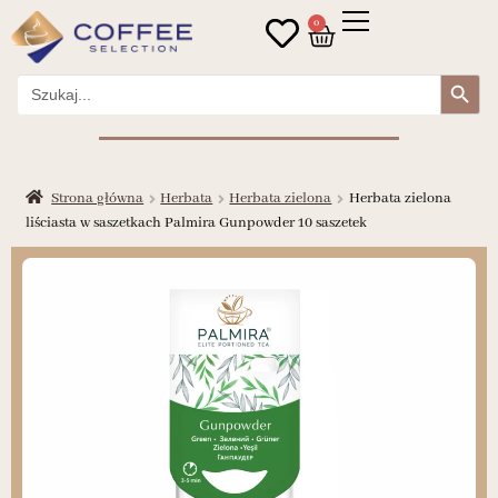
0
Search Button
Search
for:
Strona główna
Herbata
Herbata zielona
Herbata zielona
liściasta w saszetkach Palmira Gunpowder 10 saszetek