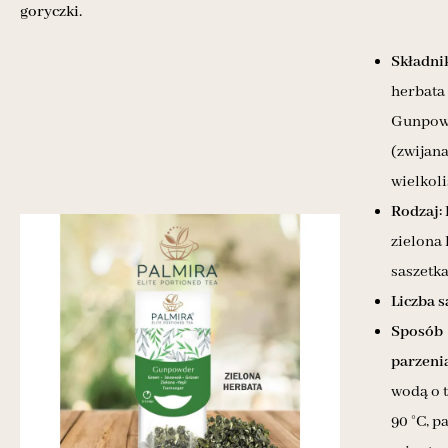
goryczki.
Składnik
herbata
Gunpow
(zwijana
wielkoli
Rodzaj:
zielona 
saszetk
Liczba s
Sposób
parzenia
wodą o 
90 °C, p