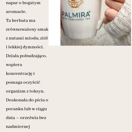
napar o bogatym
aromacie.
Ta herbata ma
zrównoważony smak
z nutami miodu, ziół
i lekkiej dymności.
Działa pobudzająco,
wspiera
koncentrację i
pomaga oczyścić
organizm z toksyn.
Doskonała do picia o
poranku lub w ciągu
dnia – orzeźwia bez
nadmiernej