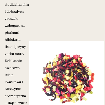
słodkich malin
i dojrzałych
gruszek,
wzbogacona
płatkami
hibiskusa,
liśćmi jeżyny i
yerba mate.
Delikatnie
owocowa,
lekko
kwaskowa i
niezwykle
aromatyczna
– daje uczucie