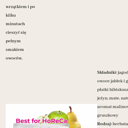
wrzątkiem i po
kilku
minutach
cieszyć się
pełnym
smakiem
owoców.
Składniki:
jagod
owoce jabłek i 
płatki hibiskusa
jeżyn, mate, na
aromat malino
gruszkowy
Rodzaj:
herbata