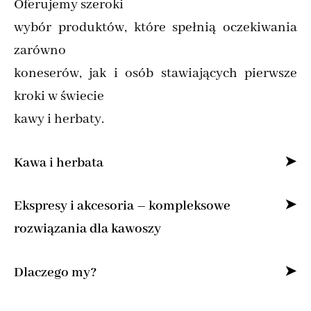
Oferujemy szeroki
wybór produktów, które spełnią oczekiwania
zarówno
koneserów, jak i osób stawiających pierwsze
kroki w świecie
kawy i herbaty.
Kawa i herbata
Specjalizujemy się w sprzedaży kawy ziarnistej
Ekspresy i akcesoria – kompleksowe
i mielonej online,
rozwiązania dla kawoszy
dostarczając produkty od najlepszych marek z
Dla osób, które pragną cieszyć się kawą jak z
Dlaczego my?
całego świata.
kawiarni, oferujemy
Znajdziesz u nas kawę specialty do domu,