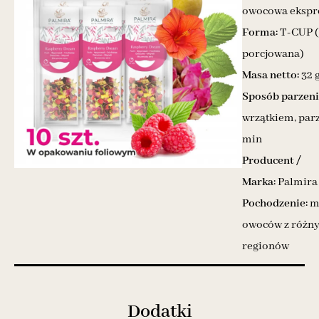
owocowa ekspr
Forma:
T-CUP (
porcjowana)
Masa netto:
32 
Sposób parzeni
wrzątkiem, par
min
Producent /
Marka:
Palmira
Pochodzenie:
m
owoców z różn
regionów
Dodatki