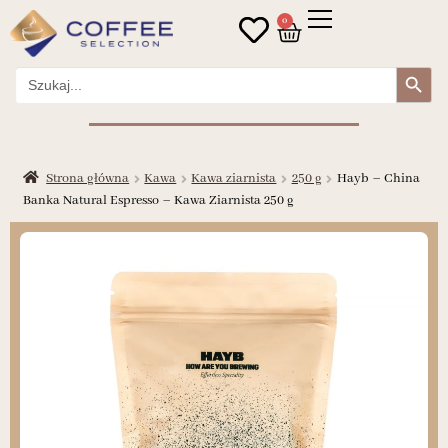
0
Search Button
Search
for:
Strona główna
Kawa
Kawa ziarnista
250 g
Hayb – China
Banka Natural Espresso – Kawa Ziarnista 250 g