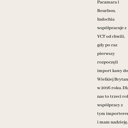
Pacamara i
Bourbon.
Indochia
współpracuje z
YCT od chwili,
gdy po raz
pierwszy
rozpoczęli
import kawy d
Wielkiej Brytan
w 2016 roku. Dl
nas to trzeci ro
współpracy z
tym importer
i mam nadzieję,