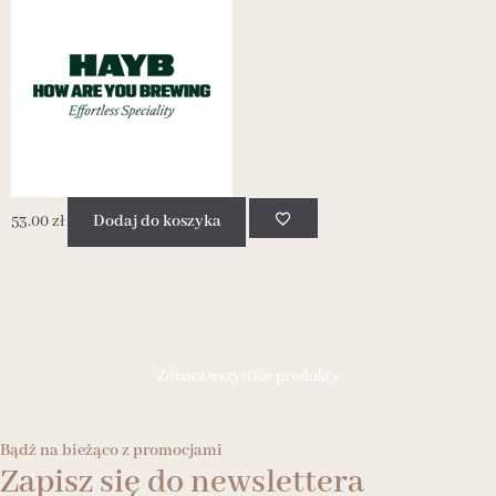
53.00
zł
Dodaj do koszyka
5
Zobacz wszystkie produkty
Bądź na bieżąco z promocjami
Zapisz się do newslettera