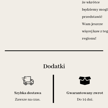
że wkrótce
będziemy mogl
przedstawić
Wam jeszcze
więcej kaw z te
regionu!
Dodatki
Powiadom o dostępności
Poinformujemy Cię, gdy produkt będzie dostępny w
magazynie. Proszę zostawić swój prawidłowy adres e-
Szybka dostawa
Gwarantowany zwrot
mail poniżej.
Zawsze na czas.
Do 14 dni.