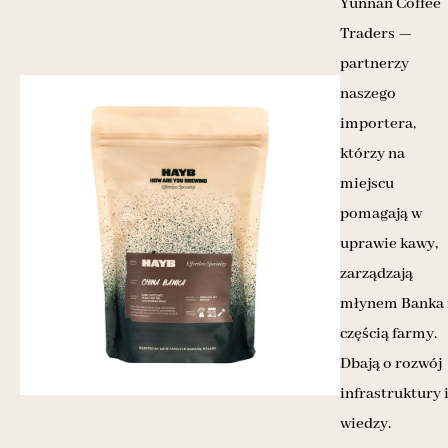
Yunnan Coffee
Traders —
partnerzy
naszego
importera,
którzy na
miejscu
pomagają w
uprawie kawy,
zarządzają
młynem Banka 
częścią farmy.
Dbają o rozwój
infrastruktury 
wiedzy.