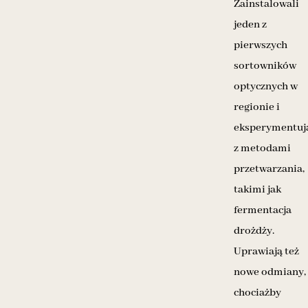
Zainstalowali
jeden z
pierwszych
sortowników
optycznych w
regionie i
eksperymentuj
z metodami
przetwarzania,
takimi jak
fermentacja
drożdży.
Uprawiają też
nowe odmiany,
chociażby