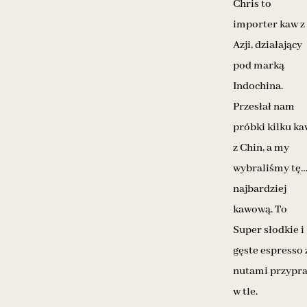
Chris to
importer kaw z
Azji, działający
pod marką
Indochina.
Przesłał nam
próbki kilku ka
z Chin, a my
wybraliśmy tę
najbardziej
kawową. To
Super słodkie i
gęste espresso 
nutami przypr
w tle.