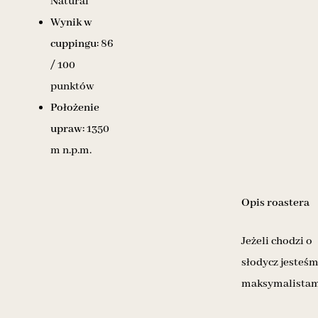
Natural
Wynik w
cuppingu:
86
/ 100
punktów
Położenie
upraw:
1350
m n.p.m.
Opis roastera
Jeżeli chodzi o
słodycz jesteś
maksymalistam