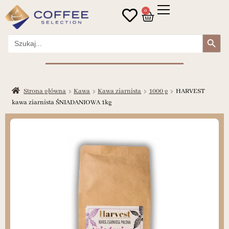
0
Search Button
Search
for:
Strona główna
Kawa
Kawa ziarnista
1000 g
HARVEST
kawa ziarnista ŚNIADANIOWA 1kg