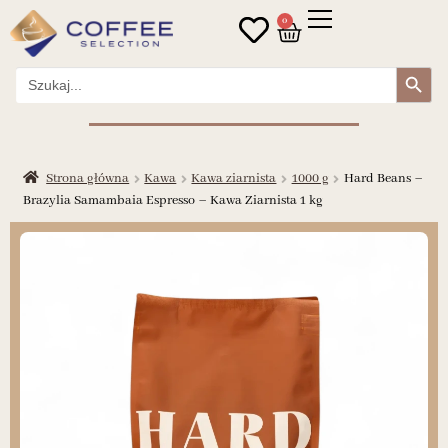
0
Search Button
Search
for:
Strona główna
Kawa
Kawa ziarnista
1000 g
Hard Beans –
Brazylia Samambaia Espresso – Kawa Ziarnista 1 kg