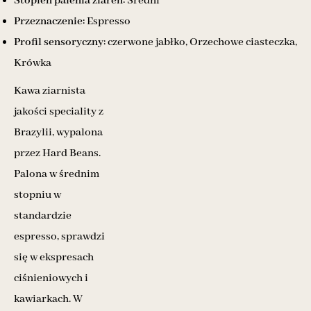
Stopień palenia ziaren:
Średni
Przeznaczenie:
Espresso
Profil sensoryczny:
czerwone jabłko, Orzechowe ciasteczka,
Krówka
Kawa ziarnista
jakości speciality z
Brazylii, wypalona
przez Hard Beans.
Palona w średnim
stopniu w
standardzie
espresso, sprawdzi
się w ekspresach
ciśnieniowych i
kawiarkach. W