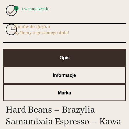
1 w magazynie
Zamów do 19:30, a
wyślemy tego samego dnia!
Opis
Informacje
Marka
Hard Beans – Brazylia
Samambaia Espresso – Kawa