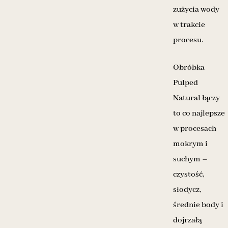
zużycia wody
w trakcie
procesu.
Obróbka
Pulped
Natural łączy
to co najlepsze
w procesach
mokrym i
suchym –
czystość,
słodycz,
średnie body i
dojrzałą