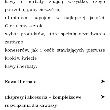
kawy i herbaty znajdą wszystko, czego
potrzebują, aby cieszyć się
ulubionym napojem w najlepszej jakości.
Oferujemy szeroki
wybór produktów, które spełnią oczekiwania
zarówno
koneserów, jak i osób stawiających pierwsze
kroki w świecie
kawy i herbaty.
Kawa i herbata
Specjalizujemy się w sprzedaży kawy ziarnistej
Ekspresy i akcesoria – kompleksowe
i mielonej online,
rozwiązania dla kawoszy