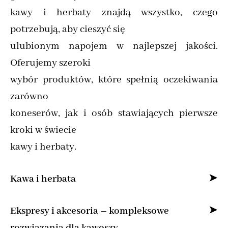
kawy i herbaty znajdą wszystko, czego
potrzebują, aby cieszyć się
ulubionym napojem w najlepszej jakości.
Oferujemy szeroki
wybór produktów, które spełnią oczekiwania
zarówno
koneserów, jak i osób stawiających pierwsze
kroki w świecie
kawy i herbaty.
Kawa i herbata
Specjalizujemy się w sprzedaży kawy ziarnistej
Ekspresy i akcesoria – kompleksowe
i mielonej online,
rozwiązania dla kawoszy