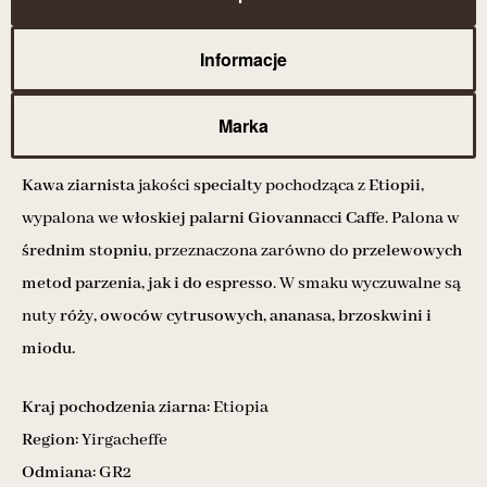
Informacje
Marka
Kawa ziarnista
jakości
specialty
pochodząca z
Etiopii,
wypalona we
włoskiej palarni Giovannacci Caffe
. Palona w
średnim stopniu
, przeznaczona zarówno do
przelewowych
metod parzenia, jak i do espresso
. W smaku wyczuwalne są
nuty
róży, owoców cytrusowych, ananasa, brzoskwini i
miodu.
Kraj pochodzenia ziarna:
Etiopia
Region:
Yirgacheffe
Odmiana:
GR2