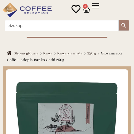
0
Search Button
Search
for:
Strona główna
Kawa
Kawa ziarnista
250 g
Giovannacci
Caffe – Etiopia Banko Gotiti 250g