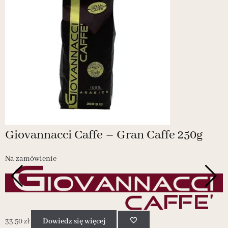
Giovannacci Caffe – Gran Caffe 250g
Na zamówienie
N
33.50
zł
Dowiedz się więcej