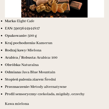
Marka:
Eight Cafe
EAN:
5905644944817
Opakowanie:
500 g
Kraj pochodzenia:
Kamerun
Rodzaj kawy:
Mielona
Arabica / Robusta:
Arabica: 100
Obróbka:
Naturalna
Odmiana:
Java Blue Mountain
Stopień palenia ziaren:
Średni
Przeznaczenie:
Metody alternatywne
Profil sensoryczny:
czekolada, migdały, orzechy
Kawa mielona