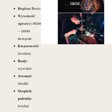
Region:
Boyo
Wysokość
uprawy:
1600
– 2000
m.n.p.m.
Kwasowość:
średnia
Body:
wysokie
Aromat:
słodki
Stopień
palenia:
średni