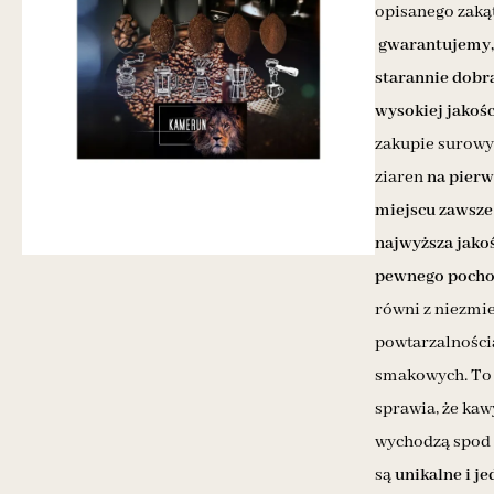
opisanego zaką
gwarantujemy, 
starannie dobr
wysokiej jakośc
zakupie surow
ziaren
na pier
miejscu zawsze 
najwyższa jakoś
pewnego pocho
równi z niezmi
powtarzalności
smakowych.
To
sprawia, że kaw
wychodzą spod t
są
unikalne i j