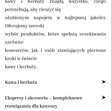
kawy i herbaty znajdą wszystko, czego
potrzebują, aby cieszyć się
ulubionym napojem w najlepszej jakości.
Oferujemy szeroki
wybór produktów, które spełnią oczekiwania
zarówno
koneserów, jak i osób stawiających pierwsze
kroki w świecie
kawy i herbaty.
Kawa i herbata
Specjalizujemy się w sprzedaży kawy ziarnistej
Ekspresy i akcesoria – kompleksowe
i mielonej online,
rozwiązania dla kawoszy