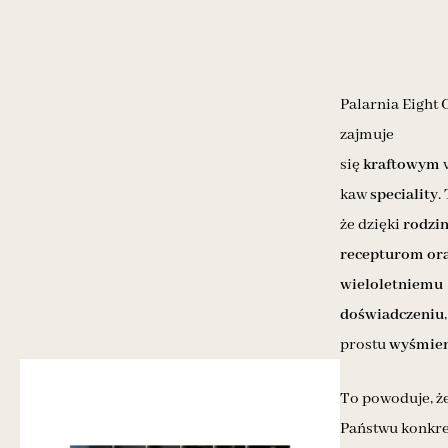
Palarnia Eight 
zajmuje
się
kraftowym
kaw
speciality
.
że dzięki
rodzi
recepturom or
wieloletniemu
doświadczeniu
prostu
wyśmien
To powoduje, że
Państwu konkre