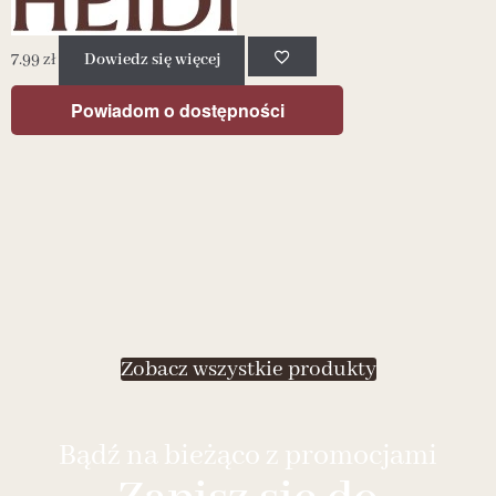
7.99
zł
Dowiedz się więcej
7
Powiadom o dostępności
Zobacz wszystkie produkty
Bądź na bieżąco z promocjami