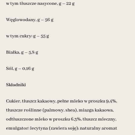
w tym tłuszcze nasycone, g – 22 g
Węglowodany, g – 56 g
w tym cukry: g – 55 g
Białka, g – 5,8 g
Sól, g – 0,16 g
Składniki
Cukier, tłuszcz kakaowy, pełne mleko w proszku 9,4%,
tłuszcze roślinne (palmowy, shea), miazga kakaowa,
odtłuszczone mleko w proszku 6,3%, tłuszcz mleczny,
emulgator: lecytyna (zawiera soję); naturalny aromat