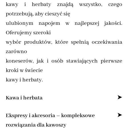
kawy i herbaty znajdą wszystko, czego
potrzebują, aby cieszyć się
ulubionym napojem w najlepszej jakości.
Oferujemy szeroki
wybór produktów, które spełnią oczekiwania
zarówno
koneserów, jak i osób stawiających pierwsze
kroki w świecie
kawy i herbaty.
Kawa i herbata
Specjalizujemy się w sprzedaży kawy ziarnistej
Ekspresy i akcesoria – kompleksowe
i mielonej online,
rozwiązania dla kawoszy