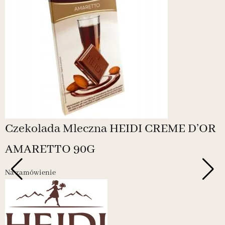
Czekolada Mleczna HEIDI CREME D’OR
AMARETTO 90G
Na zamówienie
N