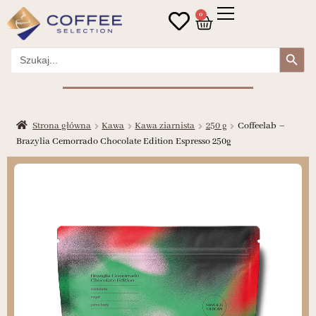
0
Search Button
Search
for:
Strona główna
Kawa
Kawa ziarnista
250 g
Coffeelab –
Brazylia Cemorrado Chocolate Edition Espresso 250g