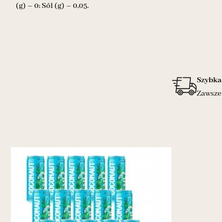
(g) – 0; Sól (g) – 0,05.
Szybka
Zawsze 