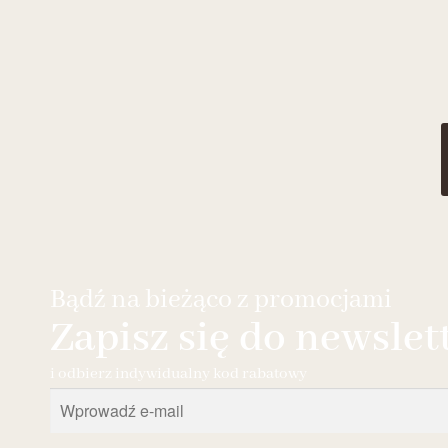
Bądź na bieżąco z promocjami
Zapisz się do newslet
i odbierz indywidualny kod rabatowy