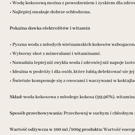
• Wodę kokosową można z powodzeniem i zyskiem dla zdrowia
• Najlepiej smakuje dobrze schłodzona.
Pokaźna dawka elektrolitów i witamin
• Pyszna woda z młodych wietnamskich kokosów wzbogacon
• Wyborny shot z minerałami i witaminami.
• Nawadnia lepiej niż zwykła woda i zdrowiej niż napoje izot
• Idealna w podróży i dla osób, które lubią delektować sie je
• Świetnie komponuje się z owocami i warzywami w koktajla
Skład:
woda kokosowa z młodego kokosa (99,96%), witamina
Sposób przechowywania
: Przechowuj w suchym i chłodnym m
Wartość odżywcza w 100 ml /100g produktu:
Wartość energet