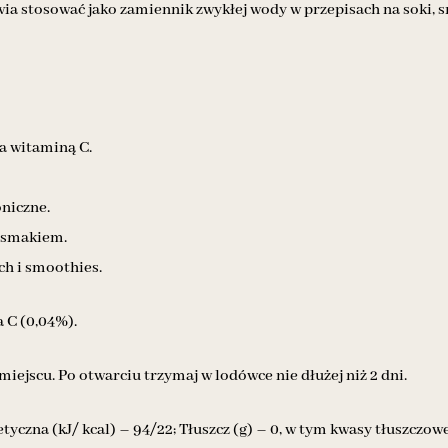
 stosować jako zamiennik zwykłej wody w przepisach na soki, sm
a witaminą C.
oniczne.
j smakiem.
ch i smoothies.
 C (0,04%).
iejscu. Po otwarciu trzymaj w lodówce nie dłużej niż 2 dni.
yczna (kJ/ kcal) – 94/22; Tłuszcz (g) – 0, w tym kwasy tłuszczowe 