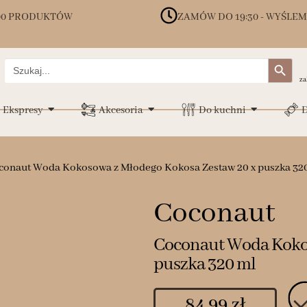
00 PRODUKTÓW
ZAMÓW DO 19:30 - WYŚLEM
Search Button
Search
for:
za
Ekspresy
Akcesoria
Do kuchni
D
conaut Woda Kokosowa z Młodego Kokosa Zestaw 20 x puszka 32
Coconaut
Coconaut Woda Kokos
puszka 320 ml
84.99
zł