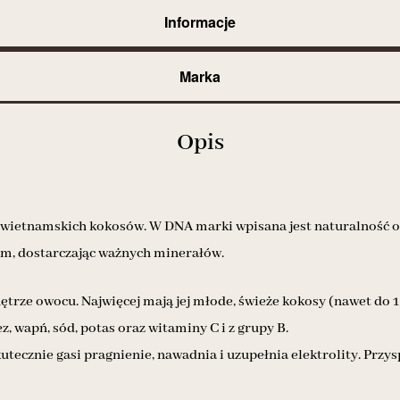
Informacje
Marka
Opis
 wietnamskich kokosów. W DNA marki wpisana jest naturalność ora
zm, dostarczając ważnych minerałów.
rze owocu. Najwięcej mają jej młode, świeże kokosy (nawet do 1 
, wapń, sód, potas oraz witaminy C i z grupy B.
utecznie gasi pragnienie, nawadnia i uzupełnia elektrolity. Pr