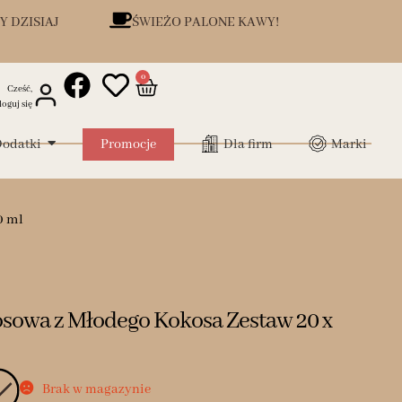
Y DZISIAJ
ŚWIEŻO PALONE KAWY!
0
Cześć,
loguj się
odatki
Promocje
Dla firm
Marki
0 ml
owa z Młodego Kokosa Zestaw 20 x
Brak w magazynie