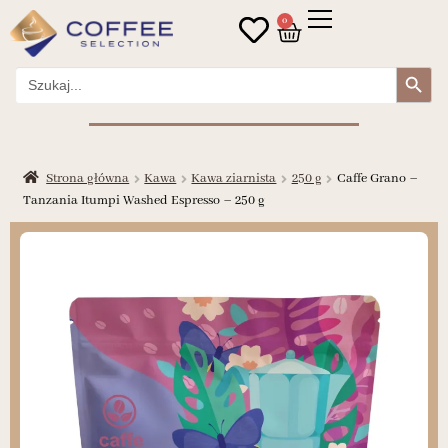
0
Search Button
Search
for:
Strona główna
Kawa
Kawa ziarnista
250 g
Caffe Grano –
Tanzania Itumpi Washed Espresso – 250 g