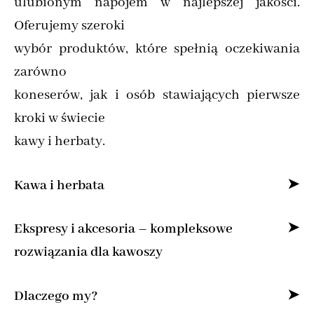
ulubionym napojem w najlepszej jakości.
Oferujemy szeroki
wybór produktów, które spełnią oczekiwania
zarówno
koneserów, jak i osób stawiających pierwsze
kroki w świecie
kawy i herbaty.
Kawa i herbata
Specjalizujemy się w sprzedaży kawy ziarnistej
Ekspresy i akcesoria – kompleksowe
i mielonej online,
rozwiązania dla kawoszy
dostarczając produkty od najlepszych marek z
Dla osób, które pragną cieszyć się kawą jak z
Dlaczego my?
całego świata.