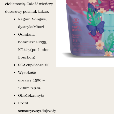
cielistością. Całość wieńczy
deserowy posmak kakao.
Region:
Songwe,
dystrykt Mbozi
Odmiana
botaniczna:
N39,
KT423 (pochodne
Bourbon)
SCA cup Score:
86
Wysokość
uprawy:
1500 –
1700m n.p.m.
Obróbka:
myta
Profil
sensoryczny:
dojrzały