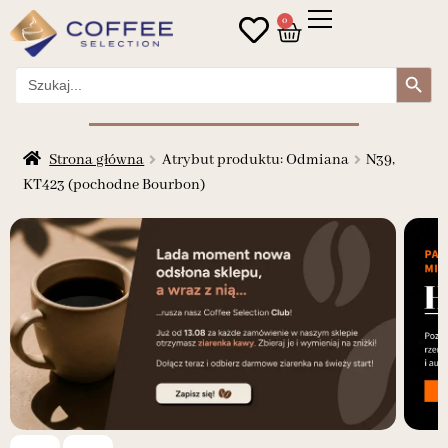
0
Search Button
Search
for:
Strona główna
Atrybut produktu: Odmiana
N39,
KT423 (pochodne Bourbon)