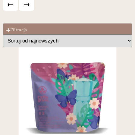
←
→
Filtracja