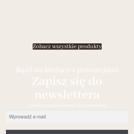
Zobacz wszystkie produkty
Bądź na bieżąco z promocjami
Zapisz się do
newslettera
i odbierz indywidualny kod rabatowy