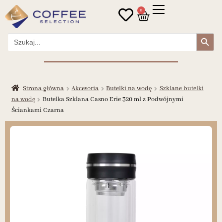
0
Search Button
Search
for:
Strona główna
Akcesoria
Butelki na wodę
Szklane butelki
na wodę
Butelka Szklana Casno Erie 320 ml z Podwójnymi
Ściankami Czarna