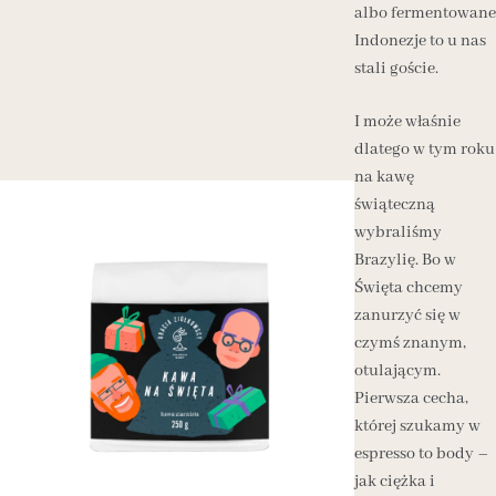
albo fermentowane
Indonezje to u nas
stali goście.
I może właśnie
dlatego w tym roku
na kawę
świąteczną
wybraliśmy
Brazylię. Bo w
Święta chcemy
zanurzyć się w
czymś znanym,
otulającym.
Pierwsza cecha,
której szukamy w
espresso to body –
jak ciężka i