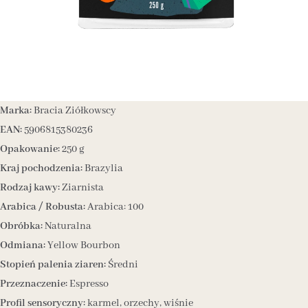
Marka:
Bracia Ziółkowscy
EAN:
5906815380236
Opakowanie:
250 g
Kraj pochodzenia:
Brazylia
Rodzaj kawy:
Ziarnista
Arabica / Robusta:
Arabica: 100
Obróbka:
Naturalna
Odmiana:
Yellow Bourbon
Stopień palenia ziaren:
Średni
Przeznaczenie:
Espresso
Profil sensoryczny:
karmel, orzechy, wiśnie