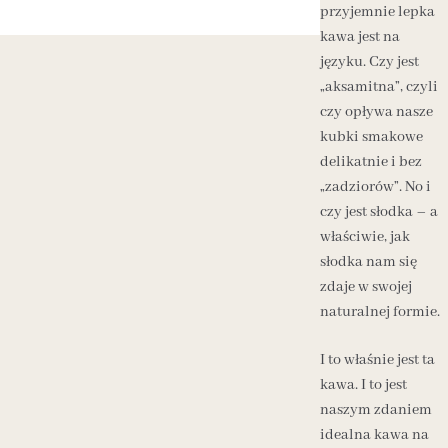
przyjemnie lepka
kawa jest na
języku. Czy jest
„aksamitna”, czyli
czy opływa nasze
kubki smakowe
delikatnie i bez
„zadziorów”. No i
czy jest słodka – a
właściwie, jak
słodka nam się
zdaje w swojej
naturalnej formie.
I to właśnie jest ta
kawa. I to jest
naszym zdaniem
idealna kawa na