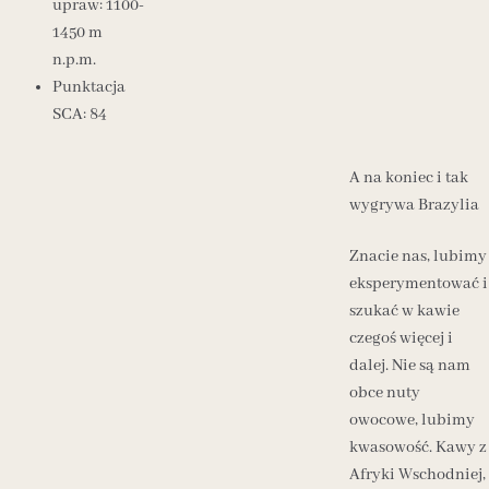
upraw: 1100-
1450 m
n.p.m.
Punktacja
SCA: 84
A na koniec i tak
wygrywa Brazylia
Znacie nas, lubimy
eksperymentować i
szukać w kawie
czegoś więcej i
dalej. Nie są nam
obce nuty
owocowe, lubimy
kwasowość. Kawy z
Afryki Wschodniej,