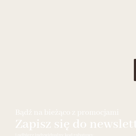
Bądź na bieżąco z promocjami
Zapisz się do newslet
i odbierz indywidualny kod rabatowy