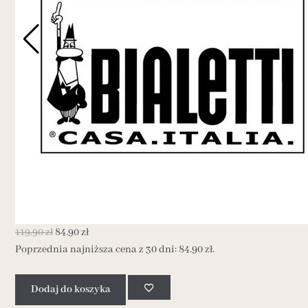
119.90
zł
84.90
zł
Poprzednia najniższa cena z 30 dni:
84.90
zł
.
Dodaj do koszyka