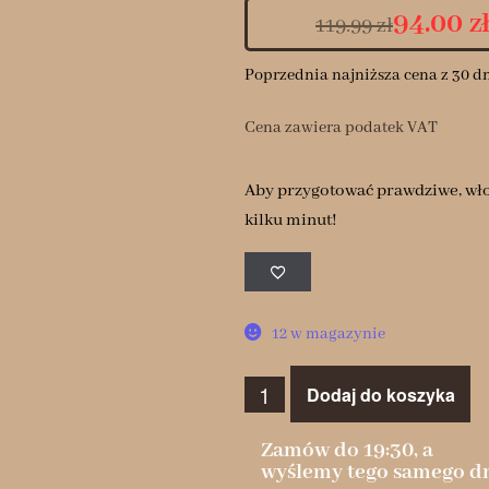
94.00
z
119.99
zł
Poprzednia najniższa cena z 30 d
Cena zawiera podatek VAT
Aby przygotować prawdziwe, włos
kilku minut!
12 w magazynie
Dodaj do koszyka
Zamów do 19:30, a
wyślemy tego samego dn