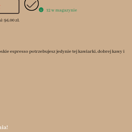
ł
12 w magazynie
ni:
94.00
zł
.
kie espresso potrzebujesz jedynie tej kawiarki, dobrej kawy i
ia!