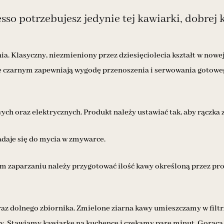
so potrzebujesz jedynie tej kawiarki, dobrej 
. Klasyczny, niezmieniony przez dziesięciolecia kształt w nowe
e czarnym zapewniają wygodę przenoszenia i serwowania gotowe
ch oraz elektrycznych. Produkt należy ustawiać tak, aby rączka z
adaje się do mycia w zmywarce.
ym zaparzaniu należy przygotować ilość kawy określoną przez pr
a oraz dolnego zbiornika. Zmielone ziarna kawy umieszczamy w fi
y. Stawiamy kawiarkę na kuchence i czekamy parę minut. Gorąca