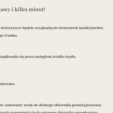
kawy i kilku minut!
j kolorystyce będzie oryginalnym elementem każdej kuchni.
go trunku.
najdowała się poza zasięgiem źródła ciepła.
oducenta.
ltrze, nalewamy wody do dolnego zbiornika poniżej poziomu
 woda przemieści się do górnego zbiornika przepływając