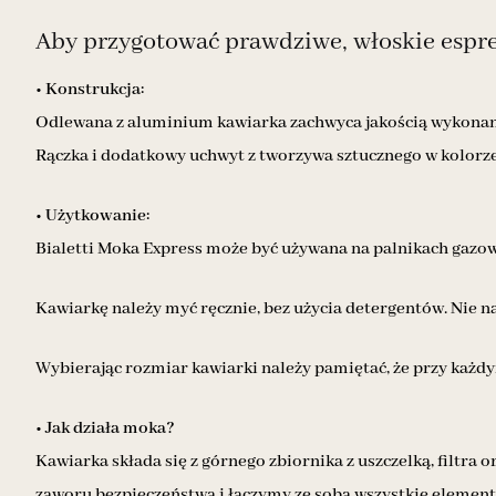
Aby przygotować prawdziwe, włoskie espres
• Konstrukcja:
Odlewana z aluminium kawiarka zachwyca jakością wykonania
Rączka i dodatkowy uchwyt z tworzywa sztucznego w kolorz
• Użytkowanie:
Bialetti Moka Express może być używana na palnikach gazowy
Kawiarkę należy myć ręcznie, bez użycia detergentów. Nie n
Wybierając rozmiar kawiarki należy pamiętać, że przy każd
• Jak działa moka?
Kawiarka składa się z górnego zbiornika z uszczelką, filtr
zaworu bezpieczeństwa i łączymy ze sobą wszystkie element