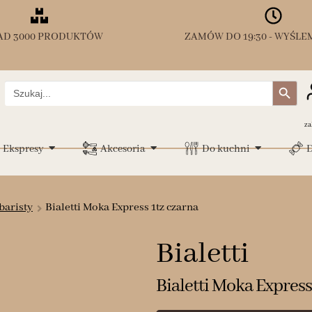
AD 3000 PRODUKTÓW
ZAMÓW DO 19:30 - WYŚLEM
Search Button
Search
for:
za
Ekspresy
Akcesoria
Do kuchni
D
baristy
Bialetti Moka Express 1tz czarna
Bialetti
Bialetti Moka Express