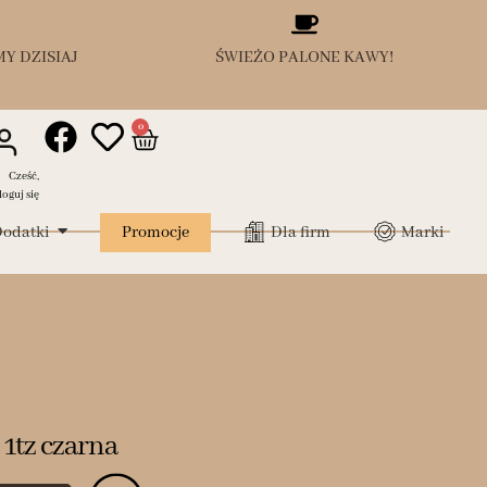
Y DZISIAJ
ŚWIEŻO PALONE KAWY!
0
Cześć,
loguj się
odatki
Promocje
Dla firm
Marki
 1tz czarna