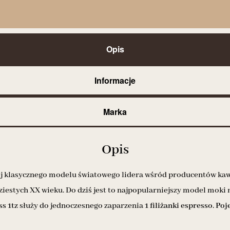
Opis
Informacje
Marka
Opis
ej klasycznego modelu światowego lidera wśród producentów kaw
ziestych XX wieku. Do dziś jest to najpopularniejszy model moki 
s 1tz
służy do jednoczesnego zaparzenia
1 filiżanki espresso
.
Poj