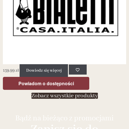
159.99
zł
Dowiedz się więcej
2
Powiadom o dostępności
Zobacz wszystkie produkty
Bądź na bieżąco z promocjami