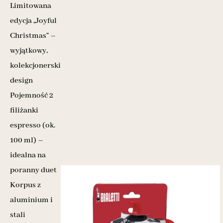
Limitowana
edycja „Joyful
Christmas” –
wyjątkowy,
kolekcjonerski
design
Pojemność 2
filiżanki
espresso (ok.
100 ml) –
idealna na
poranny duet
Korpus z
aluminium i
stali