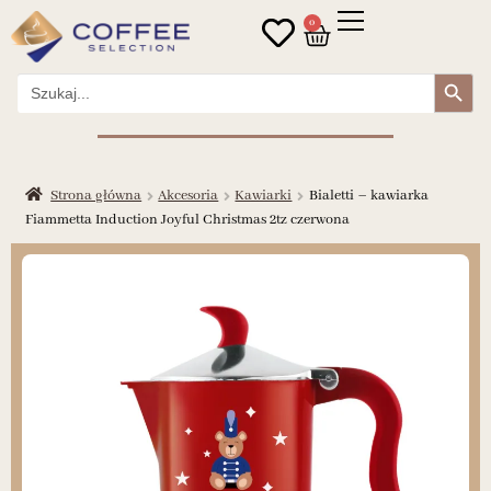
0
Search Button
Search
for:
Strona główna
Akcesoria
Kawiarki
Bialetti – kawiarka
Fiammetta Induction Joyful Christmas 2tz czerwona