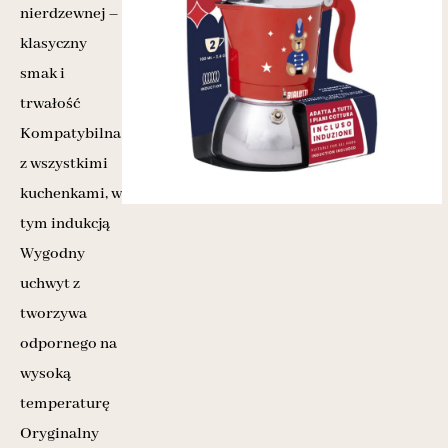
nierdzewnej –
klasyczny
smak i
trwałość
Kompatybilna
z wszystkimi
kuchenkami, w
tym indukcją
Wygodny
uchwyt z
tworzywa
odpornego na
wysoką
temperaturę
Oryginalny