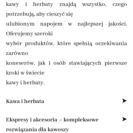
kawy i herbaty znajdą wszystko, czego
potrzebują, aby cieszyć się
ulubionym napojem w najlepszej jakości.
Oferujemy szeroki
wybór produktów, które spełnią oczekiwania
zarówno
koneserów, jak i osób stawiających pierwsze
kroki w świecie
kawy i herbaty.
Kawa i herbata
Specjalizujemy się w sprzedaży kawy ziarnistej
Ekspresy i akcesoria – kompleksowe
i mielonej online,
rozwiązania dla kawoszy