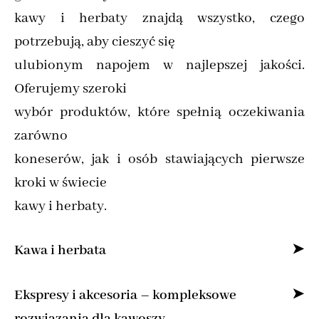
kawy i herbaty znajdą wszystko, czego
potrzebują, aby cieszyć się
ulubionym napojem w najlepszej jakości.
Oferujemy szeroki
wybór produktów, które spełnią oczekiwania
zarówno
koneserów, jak i osób stawiających pierwsze
kroki w świecie
kawy i herbaty.
Kawa i herbata
Specjalizujemy się w sprzedaży kawy ziarnistej
Ekspresy i akcesoria – kompleksowe
i mielonej online,
rozwiązania dla kawoszy