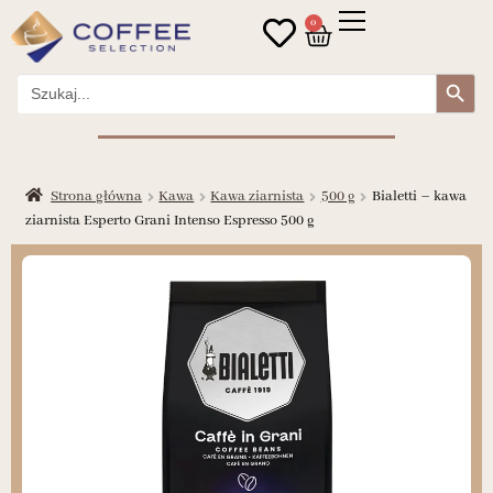
0
Search Button
Search
for:
Strona główna
Kawa
Kawa ziarnista
500 g
Bialetti – kawa
ziarnista Esperto Grani Intenso Espresso 500 g