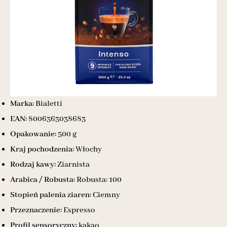
Marka:
Bialetti
EAN:
8006363038683
Opakowanie:
500 g
Kraj pochodzenia:
Włochy
Rodzaj kawy:
Ziarnista
Arabica / Robusta:
Robusta: 100
Stopień palenia ziaren:
Ciemny
Przeznaczenie:
Espresso
Profil sensoryczny:
kakao