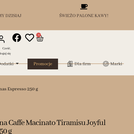
Y DZISIAJ
ŚWIEŻO PALONE KAWY!
0
Cześć,
loguj się
odatki
Promocje
Dla firm
Marki
mas Espresso 250 g
ona Caffe Macinato Tiramisu Joyful
50 g