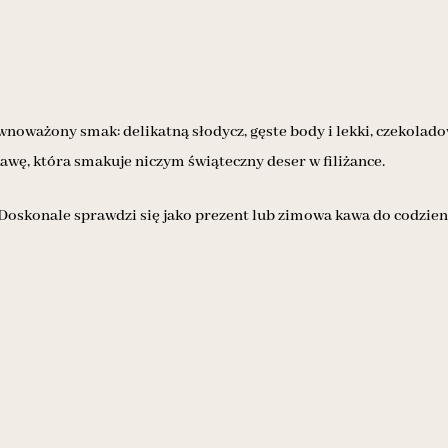
oważony smak: delikatną słodycz, gęste body i lekki, czekoladow
wę, która smakuje niczym świąteczny deser w filiżance.
 Doskonale sprawdzi się jako prezent lub zimowa kawa do codzien