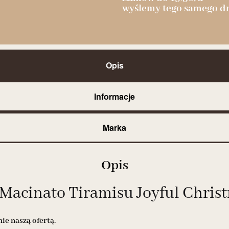
wyślemy tego samego dn
Opis
Informacje
Marka
Opis
 Macinato Tiramisu Joyful Chris
e naszą ofertą.