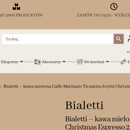
AD 3000 PRODUKTÓW
ZAMÓW DO 19:30 - WYŚLEM
Search Button
Search
for:
za
Ekspresy
Akcesoria
Do kuchni
D
Bialetti – kawa mielona Caffe Macinato Tiramisu Joyful Christ
Bialetti
Bialetti – kawa miel
Christmas Espresso 2