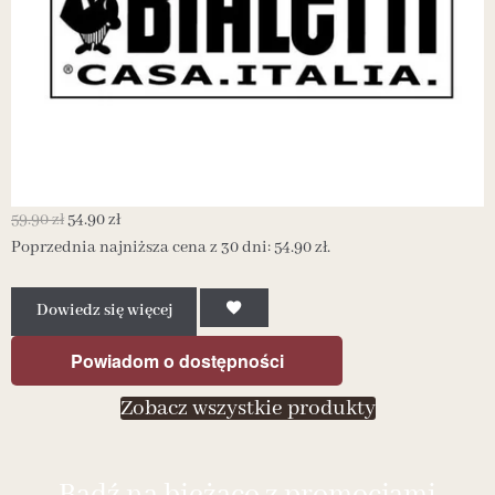
59.90
zł
54.90
zł
3
Poprzednia najniższa cena z 30 dni:
54.90
zł
.
P
Dowiedz się więcej
Powiadom o dostępności
Zobacz wszystkie produkty