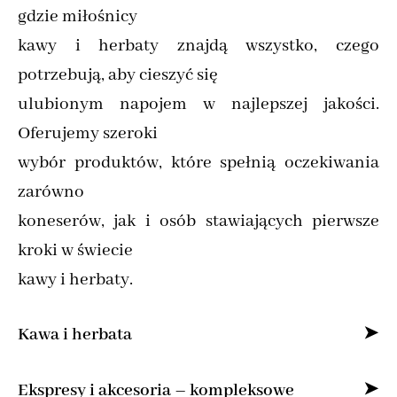
gdzie miłośnicy
kawy i herbaty znajdą wszystko, czego
potrzebują, aby cieszyć się
ulubionym napojem w najlepszej jakości.
Oferujemy szeroki
wybór produktów, które spełnią oczekiwania
zarówno
koneserów, jak i osób stawiających pierwsze
kroki w świecie
kawy i herbaty.
Kawa i herbata
Specjalizujemy się w sprzedaży kawy ziarnistej
Ekspresy i akcesoria – kompleksowe