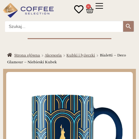
0
Search Button
Search
for:
Strona główna
Akcesoria
Kubki i łyżeczki
Bialetti – Deco
Glamour – Niebieski Kubek