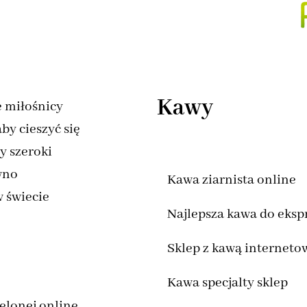
Kawy
e miłośnicy
by cieszyć się
y szeroki
wno
Kawa ziarnista online
w świecie
Najlepsza kawa do eksp
Sklep z kawą interneto
Kawa specjalty sklep
elonej online,