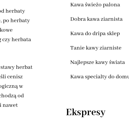
Kawa świeżo palona
od herbaty
Dobra kawa ziarnista
e, po herbaty
tkowe
Kawa do dripa sklep
g czy herbata
Tanie kawy ziarniste
Najlepsze kawy świata
estawy herbat
śli cenisz
Kawa specialty do dom
ogiczną w
ochodzą od
i nawet
Ekspresy