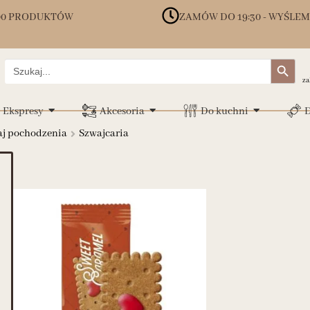
00 PRODUKTÓW
ZAMÓW DO 19:30 - WYŚLEM
Search Button
Search
for:
za
Ekspresy
Akcesoria
Do kuchni
D
aj pochodzenia
Szwajcaria