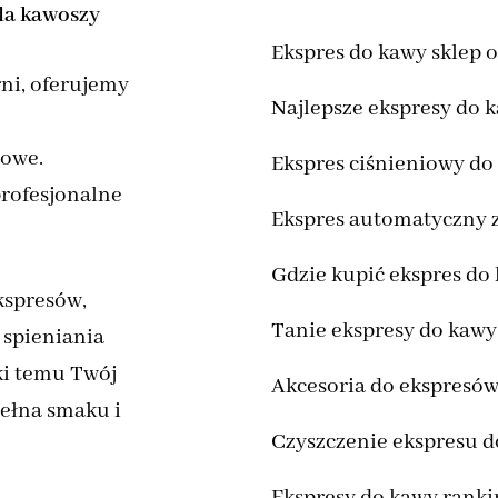
la kawoszy
Ekspres do kawy sklep 
rni, oferujemy
Najlepsze ekspresy do 
bowe.
Ekspres ciśnieniowy d
profesjonalne
Ekspres automatyczny 
Gdzie kupić ekspres do
kspresów,
Tanie ekspresy do kawy
o spieniania
ki temu Twój
Akcesoria do ekspresó
pełna smaku i
Czyszczenie ekspresu d
Ekspresy do kawy ranki