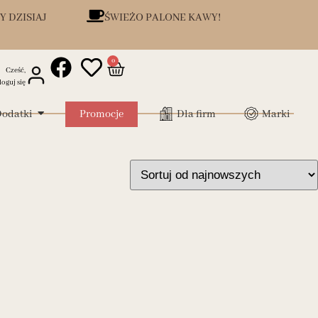
Y DZISIAJ
ŚWIEŻO PALONE KAWY!
0
Cześć,
loguj się
odatki
Promocje
Dla firm
Marki