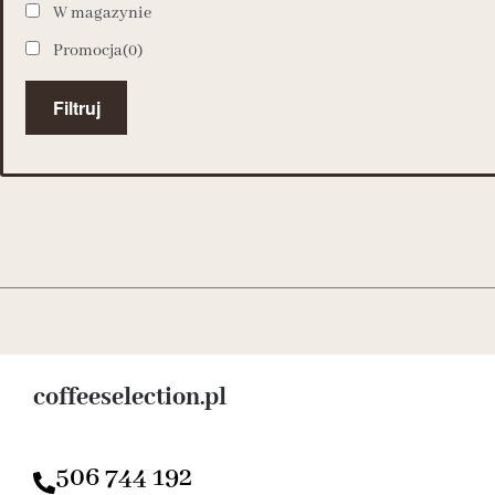
W magazynie
Promocja
(0)
Filtruj
coffeeselection.pl
506 744 192