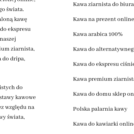
Kawa ziarnista do biur
go świata.
paloną kawę
Kawa na prezent onlin
ę do ekspresu
Kawa arabica 100%
naszej
ium ziarnista,
Kawa do alternatywneg
 do dripa,
Kawa do ekspresu ciśn
Kawa premium ziarnist
istych do
Kawa do domu sklep on
 zestawy kawowe
ez względu na
Polska palarnia kawy
awy świata,
Kawa do kawiarki onlin