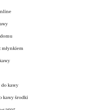
online
kawy
o domu
z młynkiem
 kawy
w do kawy
o kawy środki
ng 2025