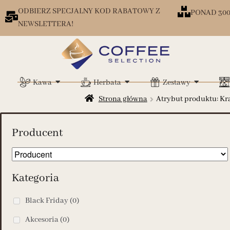
ODBIERZ SPECJALNY KOD RABATOWY Z
PONAD 30
NEWSLETTERA!
Kawa
Herbata
Zestawy
Strona główna
Atrybut produktu: Kr
Producent
Kategoria
Black Friday
(0)
Akcesoria
(0)