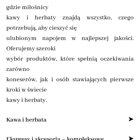
gdzie miłośnicy
kawy i herbaty znajdą wszystko, czego
potrzebują, aby cieszyć się
ulubionym napojem w najlepszej jakości.
Oferujemy szeroki
wybór produktów, które spełnią oczekiwania
zarówno
koneserów, jak i osób stawiających pierwsze
kroki w świecie
kawy i herbaty.
Kawa i herbata
Specjalizujemy się w sprzedaży kawy ziarnistej
Ekspresy i akcesoria – kompleksowe