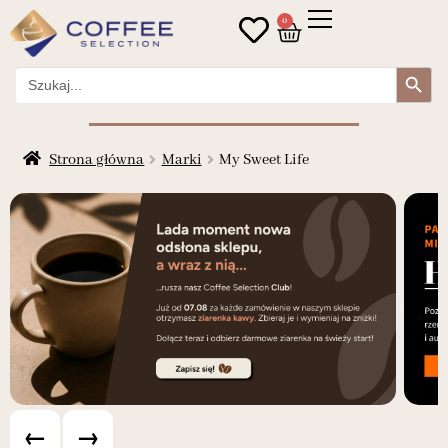
0
Search Button
Search
for:
Strona główna
Marki
My Sweet Life
←
→