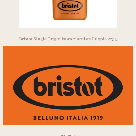
Bristot Single Origin kawa ziarnista Etiopia 225g