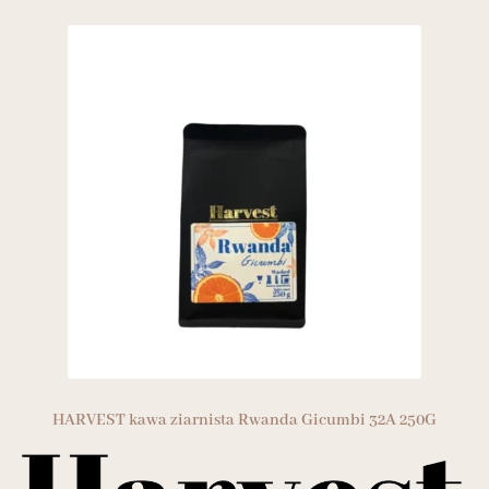
HARVEST kawa ziarnista Rwanda Gicumbi 32A 250G