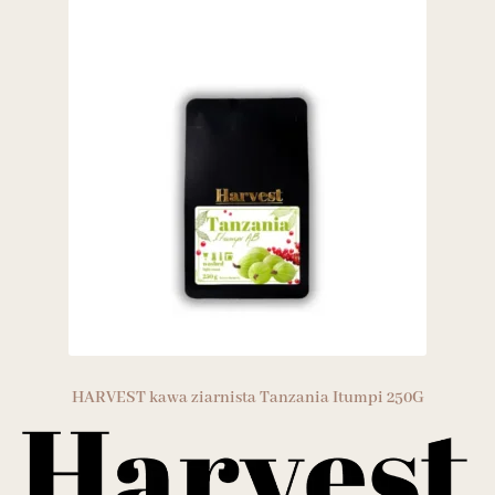
HARVEST kawa ziarnista Tanzania Itumpi 250G