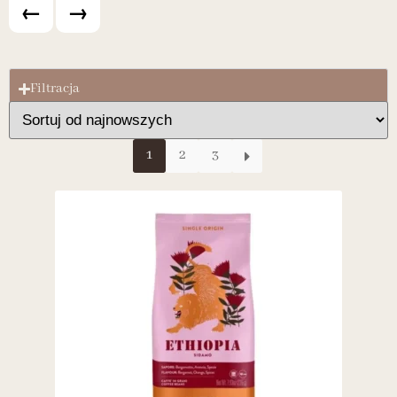
←
→
Filtracja
1
2
3