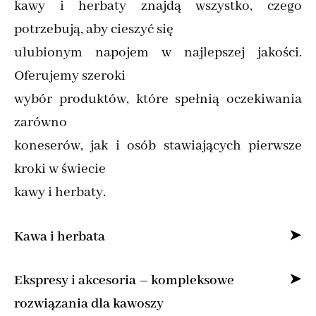
kawy i herbaty znajdą wszystko, czego
potrzebują, aby cieszyć się
ulubionym napojem w najlepszej jakości.
Oferujemy szeroki
wybór produktów, które spełnią oczekiwania
zarówno
koneserów, jak i osób stawiających pierwsze
kroki w świecie
kawy i herbaty.
Kawa i herbata
Specjalizujemy się w sprzedaży kawy ziarnistej
Ekspresy i akcesoria – kompleksowe
i mielonej online,
rozwiązania dla kawoszy