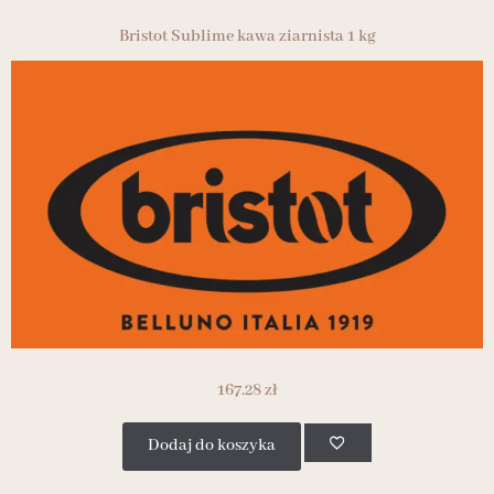
Bristot Sublime kawa ziarnista 1 kg
167.28
zł
Dodaj do koszyka