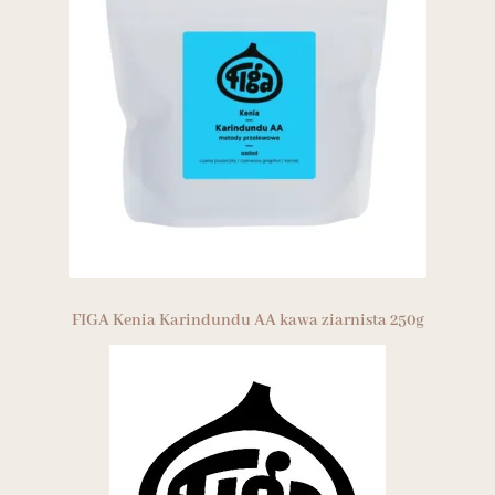
FIGA Kenia Karindundu AA kawa ziarnista 250g