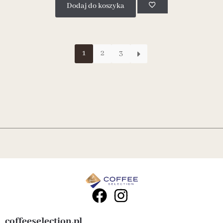
Dodaj do koszyka
1
2
3
coffeeselection.pl