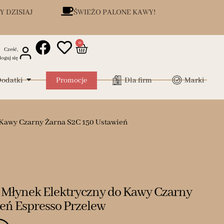
Y DZISIAJ
ŚWIEŻO PALONE KAWY!
0
Cześć,
loguj się
odatki
Promocje
Dla firm
Marki
 Kawy Czarny Żarna S2C 150 Ustawień
 Młynek Elektryczny do Kawy Czarny
eń Espresso Przelew