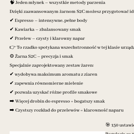
🧠 Jeden młynek – wszystkie metody parzenia
Dzięki zaawansowanym żarnom S2C możesz przygotować ide
✔ Espresso – intensywne, pełne body
✔ Kawiarka – zbalansowany smak
✔ Przelew – czysty i klarowny napar
👉 To rzadko spotykana wszechstronność w tej klasie urząd
⚙️ Żarna S2C – precyzja i smak
Specjalnie zaprojektowany zestaw żaren:
✔ wydobywa maksimum aromatu z ziaren
✔ zapewnia równomierne mielenie
✔ pozwala uzyskać różne profile smakowe
➡️ Więcej drobin do espresso = bogatszy smak
➡️ Czystszy rozkład do przelewów = klarowność naparu
🎯 150 ustawi