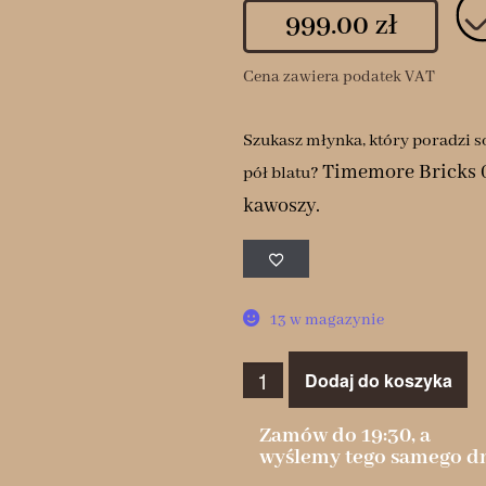
999.00
zł
Cena zawiera podatek VAT
Szukasz młynka, który poradzi s
Timemore Bricks 0
pół blatu?
kawoszy.
13 w magazynie
Dodaj do koszyka
Zamów do 19:30, a
wyślemy tego samego dn