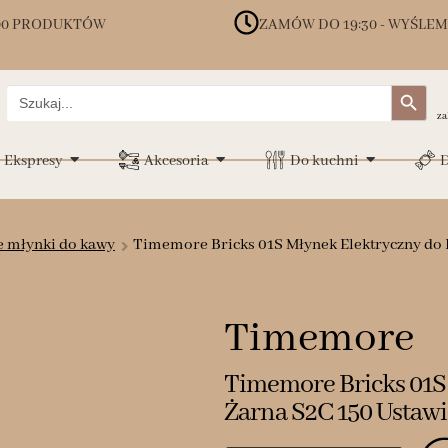
00 PRODUKTÓW
ZAMÓW DO 19:30 - WYŚLEM
Search Button
Search
for:
za
Ekspresy
Akcesoria
Do kuchni
D
 młynki do kawy
Timemore Bricks 01S Młynek Elektryczny do
Timemore
Timemore Bricks 01S
Żarna S2C 150 Ustawi