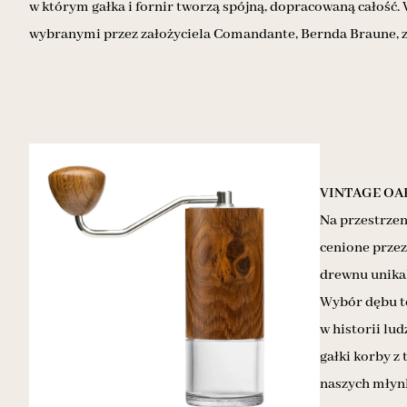
w którym gałka i fornir tworzą spójną, dopracowaną całość. 
wybranymi przez założyciela Comandante, Bernda Braune, ze 
VINTAGE OA
Na przestrzen
cenione przez
drewnu unikal
Wybór dębu to
w historii lu
gałki korby z
naszych młynk