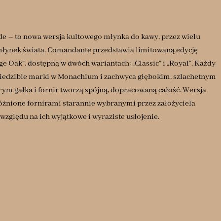
 – to nowa wersja kultowego młynka do kawy, przez wielu
młynek świata. Comandante przedstawia limitowaną edycję
e Oak”, dostępną w dwóch wariantach: „Classic” i „Royal”. Każdy
siedzibie marki w Monachium i zachwyca głębokim, szlachetnym
m gałka i fornir tworzą spójną, dopracowaną całość. Wersja
yróżnione fornirami starannie wybranymi przez założyciela
zględu na ich wyjątkowe i wyraziste usłojenie.