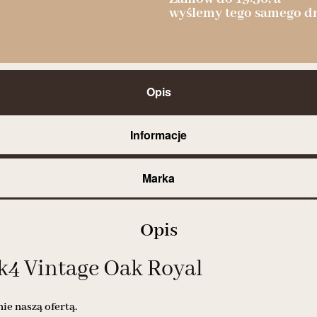
wyślemy tego samego dn
Opis
Informacje
Marka
Opis
4 Vintage Oak Royal
e naszą ofertą.