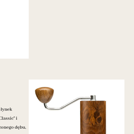
młynek
assic” i
zonego dębu,