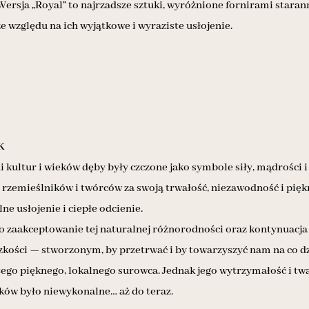
Wersja „Royal” to najrzadsze sztuki, wyróżnione fornirami staran
względu na ich wyjątkowe i wyraziste usłojenie.
K
i kultur i wieków dęby były czczone jako symbole siły, mądrośc
 rzemieślników i twórców za swoją trwałość, niezawodność i pię
ne usłojenie i ciepłe odcienie.
 zaakceptowanie tej naturalnej różnorodności oraz kontynuacja
dzkości — stworzonym, by przetrwać i by towarzyszyć nam na co 
 tego pięknego, lokalnego surowca. Jednak jego wytrzymałość i tw
ów było niewykonalne… aż do teraz.