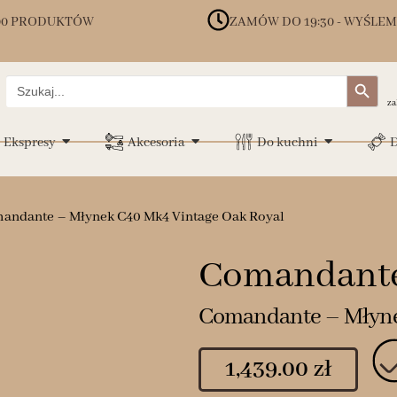
00 PRODUKTÓW
ZAMÓW DO 19:30 - WYŚLEM
Search Button
Search
for:
za
Ekspresy
Akcesoria
Do kuchni
D
andante – Młynek C40 Mk4 Vintage Oak Royal
Comandant
Comandante – Młyne
1,439.00
zł