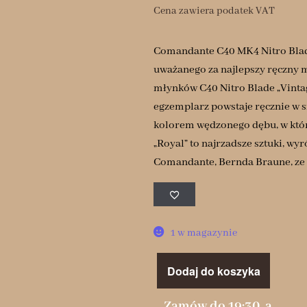
Cena zawiera podatek VAT
Comandante C40 MK4 Nitro Blade
uważanego za najlepszy ręczny 
młynków C40 Nitro Blade „Vintag
egzemplarz powstaje ręcznie w 
kolorem wędzonego dębu, w który
„Royal” to najrzadsze sztuki, w
Comandante, Bernda Braune, ze w
1 w magazynie
Dodaj do koszyka
Zamów do 19:30, a