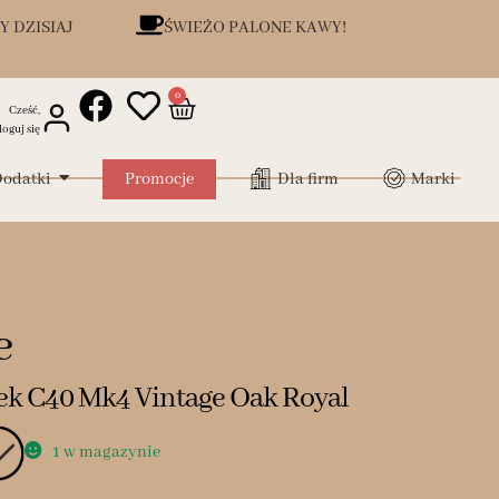
Y DZISIAJ
ŚWIEŻO PALONE KAWY!
0
Cześć,
loguj się
odatki
Promocje
Dla firm
Marki
e
k C40 Mk4 Vintage Oak Royal
1 w magazynie