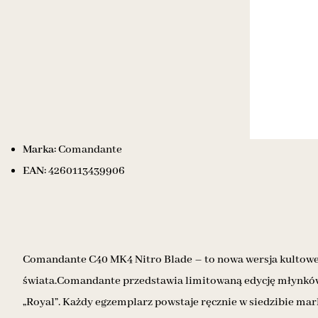
Marka:
Comandante
EAN:
4260113439906
Comandante C40 MK4 Nitro Blade – to nowa wersja kultoweg
świata.Comandante przedstawia limitowaną edycję młynków C
„Royal”. Każdy egzemplarz powstaje ręcznie w siedzibie m