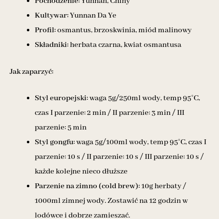
Pochodzenie:
Yunnan, Chiny
Kultywar:
Yunnan Da Ye
Profil:
osmantus, brzoskwinia, miód malinowy
Składniki:
herbata czarna, kwiat osmantusa
Jak zaparzyć:
Styl europejski:
waga 5g/250ml wody, temp 95°C,
czas I parzenie: 2 min / II parzenie: 3 min / III
parzenie: 5 min
Styl gongfu:
waga 5g/100ml wody, temp 95°C, czas I
parzenie: 10 s / II parzenie: 10 s / III parzenie: 10 s /
każde kolejne nieco dłuższe
Parzenie na zimno (cold brew):
10g herbaty /
1000ml zimnej wody. Zostawić na 12 godzin w
lodówce i dobrze zamieszać.