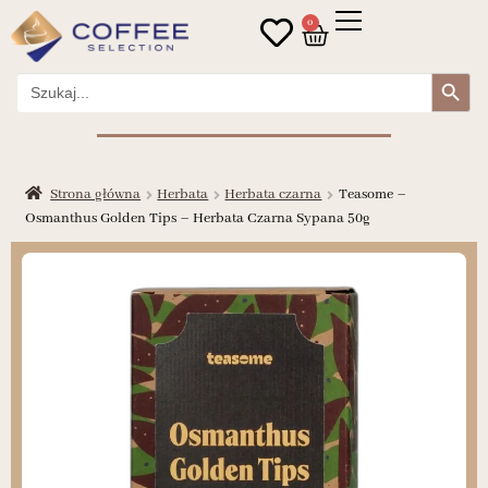
0
Search Button
Search
for:
Strona główna
Herbata
Herbata czarna
Teasome –
Osmanthus Golden Tips – Herbata Czarna Sypana 50g