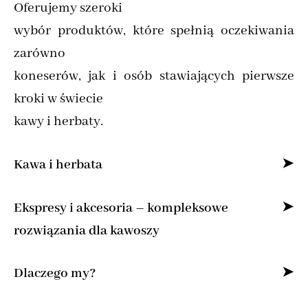
Oferujemy szeroki
wybór produktów, które spełnią oczekiwania
zarówno
koneserów, jak i osób stawiających pierwsze
kroki w świecie
kawy i herbaty.
Kawa i herbata
Specjalizujemy się w sprzedaży kawy ziarnistej
Ekspresy i akcesoria – kompleksowe
i mielonej online,
rozwiązania dla kawoszy
dostarczając produkty od najlepszych marek z
Dla osób, które pragną cieszyć się kawą jak z
Dlaczego my?
całego świata.
kawiarni, oferujemy
Znajdziesz u nas kawę specialty do domu,