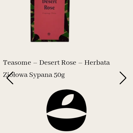
Teasome – Desert Rose – Herbata
Ziołowa Sypana 50g
N